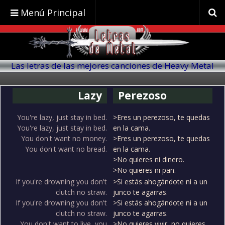
Menú Principal
Las letras de las mejores canciones de Heavy Metal
traducidas al español
Lazy
Perezoso
You're lazy, just stay in bed.
>Eres un perezoso, te quedas
You're lazy, just stay in bed.
en la cama.
You don't want no money.
>Eres un perezoso, te quedas
You don't want no bread.
en la cama.
>No quieres ni dinero.
>No quieres ni pan.
If you're drowning you don't
>Si estás ahogándote ni a un
clutch no straw.
junco te agarras.
If you're drowning you don't
>Si estás ahogándote ni a un
clutch no straw.
junco te agarras.
You don't want to live, you
>No quieres vivir, no quieres