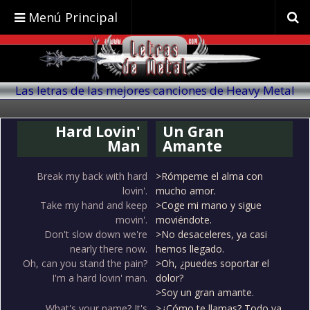
Menú Principal
Las letras de las mejores canciones de Heavy Metal
traducidas al español
Hard Lovin'
Un Gran
Man
Amante
Break my back with hard
>Rómpeme el alma con
lovin'.
mucho amor.
Take my hand and keep
>Coge mi mano y sigue
movin'.
moviéndote.
Don't slow down we're
>No desaceleres, ya casi
nearly there now.
hemos llegado.
Oh, can you stand the pain?
>Oh, ¿puedes soportar el
I'm a hard lovin' man.
dolor?
>Soy un gran amante.
What's your name? It's
>¿Cómo te llamas? Todo va