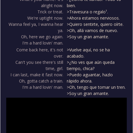
alright now.
bien.
Trick or treat.
>Travesura o regalo¹.
We're uptight now.
>Ahora estamos nerviosos.
Wanna feel ya, I wanna hear
>Quiero sentirte, quiero oírte.
ya.
>Oh, allá vamos de nuevo.
Oh, here we go again.
>Soy un gran amante.
I'm a hard lovin' man.
Come back here, it's not
>Vuelve aquí, no se ha
over.
acabado.
Can't you see there's still
>¿No ves que aún queda
time, girl.
tiempo, chica?
I can last, make it fast now.
>Puedo aguantar, hazlo
Oh, gotta catch a train.
rápido ahora.
I'm a hard lovin' man.
>Oh, tengo que tomar un tren.
>Soy un gran amante.