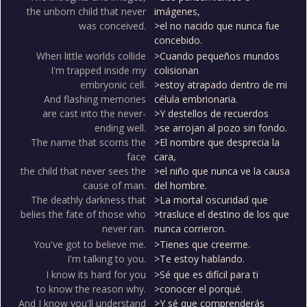
the unborn child that never
imágenes,
was conceived.
>el no nacido que nunca fue
concebido.
When little worlds collide
>Cuando pequeños mundos
I'm trapped inside my
colisionan
embryonic cell.
>estoy atrapado dentro de mi
And flashing memories
célula embrionaria.
are cast into the never-
>Y destellos de recuerdos
ending well.
>se arrojan al pozo sin fondo.
The name that scorns the
>El nombre que desprecia la
face
cara,
the child that never sees the
>el niño que nunca ve la causa
cause of man.
del hombre.
The deathly darkness that
>La mortal oscuridad que
belies the fate of those who
>trasluce el destino de los que
never ran.
nunca corrieron.
You've got to believe me.
>Tienes que creerme.
I'm talking to you.
>Te estoy hablando.
I know its hard for you
>Sé que es difícil para ti
to know the reason why.
>conocer el porqué.
And I know you'll understand
>Y sé que comprenderás