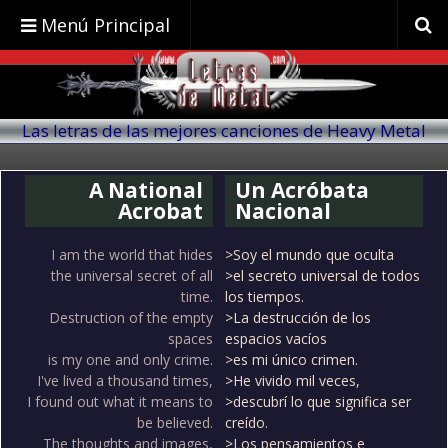
Menú Principal
Las letras de las mejores canciones de Heavy Metal
traducidas al español
A National
Un Acróbata
Acrobat
Nacional
I am the world that hides
>Soy el mundo que oculta
the universal secret of all
>el secreto universal de todos
time.
los tiempos.
Destruction of the empty
>La destrucción de los
spaces
espacios vacíos
is my one and only crime.
>es mi único crimen.
I've lived a thousand times,
>He vivido mil veces,
I found out what it means to
>descubrí lo que significa ser
be believed.
creído.
The thoughts and images,
>Los pensamientos e