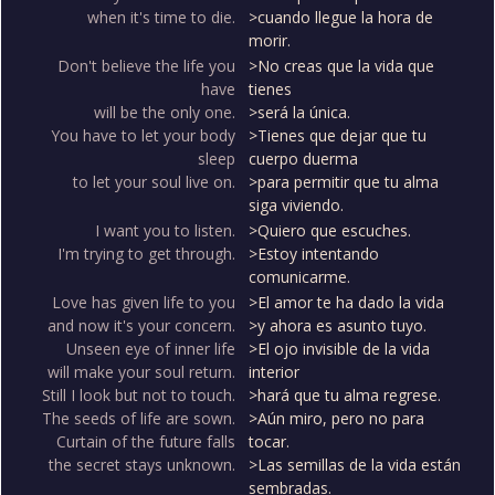
when it's time to die.
>cuando llegue la hora de
morir.
Don't believe the life you
>No creas que la vida que
have
tienes
will be the only one.
>será la única.
You have to let your body
>Tienes que dejar que tu
sleep
cuerpo duerma
to let your soul live on.
>para permitir que tu alma
siga viviendo.
I want you to listen.
>Quiero que escuches.
I'm trying to get through.
>Estoy intentando
comunicarme.
Love has given life to you
>El amor te ha dado la vida
and now it's your concern.
>y ahora es asunto tuyo.
Unseen eye of inner life
>El ojo invisible de la vida
will make your soul return.
interior
Still I look but not to touch.
>hará que tu alma regrese.
The seeds of life are sown.
>Aún miro, pero no para
Curtain of the future falls
tocar.
the secret stays unknown.
>Las semillas de la vida están
sembradas.