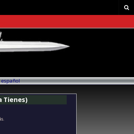
l español
a Tienes)
ás.