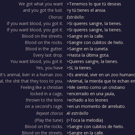
We got what you want
>Tenemos lo que tú deseas
and you got the lust.
>y tú tienes el ansia.
Chorus:
Estribillo:
If you want blood, you got it.
>Si quieres sangre, la tienes.
If you want blood, you got it.
>Si quieres sangre, la tienes.
Blood on the streets.
>Sangre en la calle.
Blood on the rocks.
>Sangre con cubitos de hielo.
Blood in the gutter.
>Sangre en la cuneta.
Every last drop.
>Hasta la última gota.
You want blood, you got it.
>Quieres sangre, la tienes.
Yes, you have
>Sí, la tienes.
It's animal, livin' in a human zoo.
>Es animal, vivir en un zoo humano
l, the shit that they toss to you.
>Animal, la mierda que te echan e
Feeling like a christian
>Me siento como un cristiano
locked in a cage,
>encerrado en una jaula,
thrown to the lions
>echado a los leones
on a second's rage.
>en un momento de arrebato.
Repeat chorus
Al estribillo
(Play the tune)
(>Toca la melodía)
Blood on the rocks.
>Sangre con cubitos de hielo.
Blood on the streets.
>Sangre en la calle.