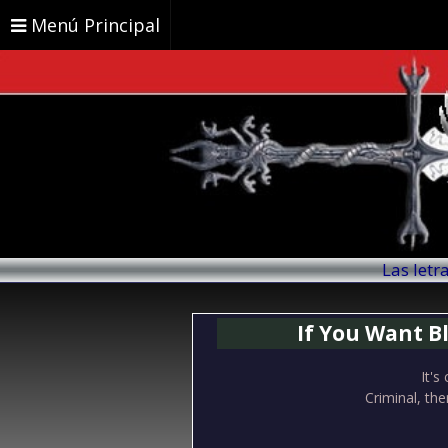
Menú Principal
Las letr
If You Want Bl
It's
Criminal, th