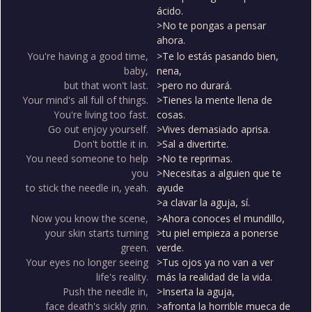
ácido.
>No te pongas a pensar
ahora.
You're having a good time,
>Te lo estás pasando bien,
baby,
nena,
but that won't last.
>pero no durará.
Your mind's all full of things.
>Tienes la mente llena de
You're living too fast.
cosas.
Go out enjoy yourself.
>Vives demasiado aprisa.
Don't bottle it in.
>Sal a divertirte.
You need someone to help
>No te reprimas.
you
>Necesitas a alguien que te
to stick the needle in, yeah.
ayude
>a clavar la aguja, sí.
Now you know the scene,
>Ahora conoces el mundillo,
your skin starts turning
>tu piel empieza a ponerse
green.
verde.
Your eyes no longer seeing
>Tus ojos ya no van a ver
life's reality.
más la realidad de la vida.
Push the needle in,
>Inserta la aguja,
face death's sickly grin.
>afronta la horrible mueca de