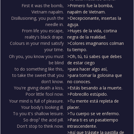
First it was the bomb,
>Primero fue la bomba,
Vietnam napalm.
napalm de Vietnam.
Disillusioning, you push the
>Decepcionante, insertas la
needle in.
aguja.
From life you escape,
>Huyes de la vida, cortina
reality's black drape.
negra de la realidad.
Colours in your mind satisfy
>Colores imaginarios colman
your time.
tu tiempo.
Oh you, you know you must
>Oh, tú, tú sabes que debes
be blind
de estar ciego
to do something like this,
>para hacer algo así,
to take the sweet that you
>para tomar la golosina que
don't know.
no conoces.
You're giving death a kiss,
>Estás besando a la muerte.
Poor little fool now.
>Pobrecillo estúpido.
Your mind is full of pleasure.
>Tu mente está repleta de
Your body's looking ill.
placer.
To you it's shallow leisure.
>Tu cuerpo se ve enfermo.
So drop¹ the acid pill.
>Para ti es un pasatiempo
Don't stop to think now.
intrascendente.
>Así que trágate la pastilla de