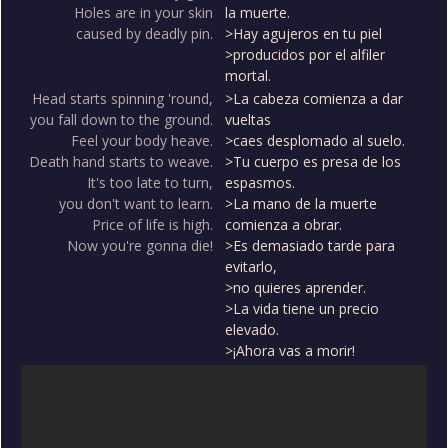
Holes are in your skin
la muerte.
caused by deadly pin.
>Hay agujeros en tu piel
>producidos por el alfiler
mortal.
Head starts spinning 'round,
>La cabeza comienza a dar
you fall down to the ground.
vueltas
Feel your body heave.
>caes desplomado al suelo.
Death hand starts to weave.
>Tu cuerpo es presa de los
It's too late to turn,
espasmos.
you don't want to learn.
>La mano de la muerte
Price of life is high.
comienza a obrar.
Now you're gonna die!
>Es demasiado tarde para
evitarlo,
>no quieres aprender.
>La vida tiene un precio
elevado.
>¡Ahora vas a morir!