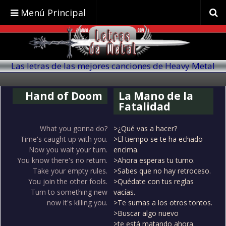
Menú Principal
Las letras de las mejores canciones de Heavy Metal
traducidas al español
Hand of Doom
La Mano de la
Fatalidad
What you gonna do?
>¿Qué vas a hacer?
Time's caught up with you.
>El tiempo se te ha echado
Now you wait your turn.
encima.
You know there's no return.
>Ahora esperas tu turno.
Take your empty rules.
>Sabes que no hay retroceso.
You join the other fools.
>Quédate con tus reglas
Turn to something new
vacías.
now it's killing you.
>Te sumas a los otros tontos.
>Buscar algo nuevo
>te está matando ahora.