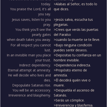
today.
>Alabas al Señor, es todo lo
You praise the Lord, it's all
que dices.
you say.
Jesus saves, listen to you
>Jesús salva, escucha tus
pray.
plegarias.
You think you'll see the
>Crees que verás las puertas
pearly gates
del Paraíso
when death takes you away.
>cuando la muerte se te lleve.
For all respect you cannot
>Bajo ninguna condición
lust.
puedes sentir deseos.
In an invisible man you place
>Depositas tu confianza en un
your trust.
hombre invisible.
Indirect dependency.
>Dependencia indirecta.
Eternal attempt at amnesty.
>Propósito eterno de
He will decide who lives and
amnistía.
dies.
>Él decidirá quién vive o
Depopulate Satanas rise.
muere.
You will be an accessory.
>Despuebla el ascenso de
Irreverence and blasphemy.
Satanás.
>Serás un cómplice.
>Irreverencia y blasfemia.