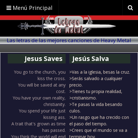
Menú Principal
Las letras de las mejores canciones de Heavy Metal
traducidas al español
Jesus Saves
Jesús Salva
You go to the church, you
>Vas a la iglesia, besas la cruz.
kiss the cross.
>Serás salvado a cualquier
You will be saved at any
precio.
cost.
>Tienes tu propia realidad,
You have your own reality,
>cristianismo.
christianity.
>Te pasas la vida besando
You spend your life just
culos.
kissing ass.
>Un rasgo que ha crecido con
A trait that's grown as time
el paso del tiempo.
has passed.
>Crees que el mundo se va a
You think the world will end
terminar hoy.