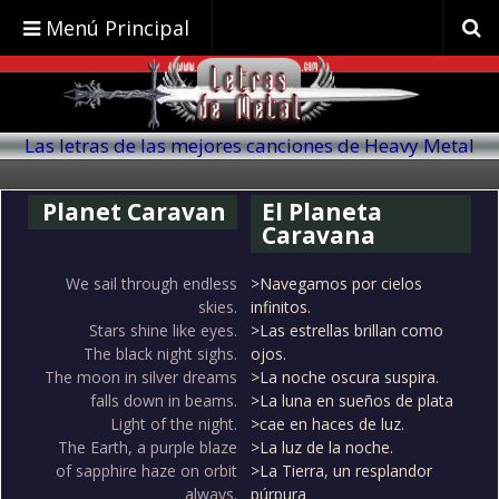
Menú Principal
Las letras de las mejores canciones de Heavy Metal
traducidas al español
Planet Caravan
El Planeta
Caravana
We sail through endless
>Navegamos por cielos
skies.
infinitos.
Stars shine like eyes.
>Las estrellas brillan como
The black night sighs.
ojos.
The moon in silver dreams
>La noche oscura suspira.
falls down in beams.
>La luna en sueños de plata
Light of the night.
>cae en haces de luz.
The Earth, a purple blaze
>La luz de la noche.
of sapphire haze on orbit
>La Tierra, un resplandor
always.
púrpura