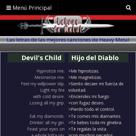
Menú Principal
Las letras de las mejores canciones de Heavy Metal
traducidas al español
Devil's Child
Hijo del Diablo
Hypnotize me.
>Me hipnotizas.
Mesmerize me.
>Me magnetizas.
Feel my willpower slip.
>Siento decaer mi fuerza de
Light my fire
voluntad.
with cold desire.
>Enciendes mi fuego
Losing all my grip.
>con fugaz deseo.
>Pierdo todo el control.
Eat my diamonds.
>Te comes mis diamantes.
Drinkin' all my gin.
>Te bebes toda mi ginebra.
Feast your eyes on
>Te regalas la vista
a whole lotta sin.
>con muchos pecados.