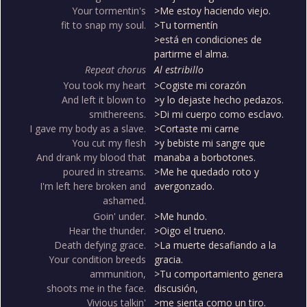
Your tormentin's
>Me estoy haciendo viejo.
fit to snap my soul.
>Tu tormentín
>está en condiciones de
partirme el alma.
Repeat chorus
Al estribillo
You took my heart
>Cogiste mi corazón
And left it blown to
>y lo dejaste hecho pedazos.
smithereens.
>Di mi cuerpo como esclavo.
I gave my body as a slave.
>Cortaste mi carne
You cut my flesh
>y bebiste mi sangre que
And drank my blood that
manaba a borbotones.
poured in streams.
>Me he quedado roto y
I'm left here broken and
avergonzado.
ashamed.
Goin' under.
>Me hundo.
Hear the thunder.
>Oigo el trueno.
Death defying grace.
>La muerte desafiando a la
Your condition breeds
gracia.
ammunition,
>Tu comportamiento genera
shoots me in the face.
discusión,
Vivious talkin'
>me sienta como un tiro.