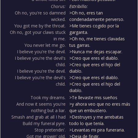
Chorus:
Estribillo:
Oh no, you're so damned
>Oh no, eres tan
wicked.
condenadamente perverso.
You got me by the throat.
>Me tienes cogido por la
Oh no, got your claws stuck
garganta.
in me.
>Oh no, me tienes clavadas
You never let me go.
tus garras.
I believe you're the devil.
>Nunca me dejas escapar.
I believe you're the devil's
>Creo que eres el diablo.
child.
>Creo que eres el hijo del
I believe you're the devil.
diablo.
I believe you're the devil's
>Creo que eres el diablo.
child.
>Creo que eres el hijo del
diablo.
Took my dreams.
>Te llevaste mis sueños
And now it seems you're
>y ahora veo que no eres más
nothing but a liar.
que un embustero.
Smash and grab at all I had
>Destruyes y me arrebatas
Build my funeral pyre.
todo lo que tenía.
Stop pretendin'.
>Levantas mi pira funeraria.
Got me growin' old.
>Deja de fingir.