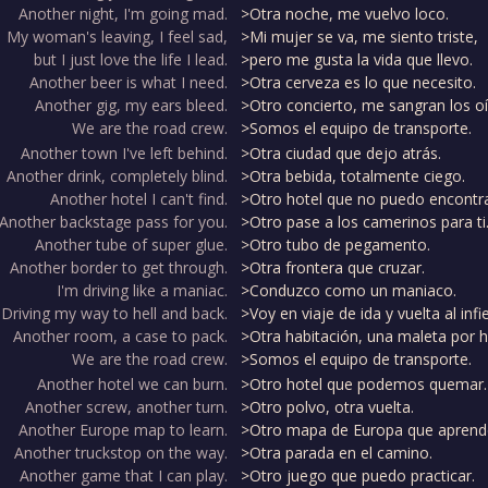
Another night, I'm going mad.
>Otra noche, me vuelvo loco.
My woman's leaving, I feel sad,
>Mi mujer se va, me siento triste,
but I just love the life I lead.
>pero me gusta la vida que llevo.
Another beer is what I need.
>Otra cerveza es lo que necesito.
Another gig, my ears bleed.
>Otro concierto, me sangran los o
We are the road crew.
>Somos el equipo de transporte.
Another town I've left behind.
>Otra ciudad que dejo atrás.
Another drink, completely blind.
>Otra bebida, totalmente ciego.
Another hotel I can't find.
>Otro hotel que no puedo encontra
Another backstage pass for you.
>Otro pase a los camerinos para ti
Another tube of super glue.
>Otro tubo de pegamento.
Another border to get through.
>Otra frontera que cruzar.
I'm driving like a maniac.
>Conduzco como un maniaco.
Driving my way to hell and back.
>Voy en viaje de ida y vuelta al infi
Another room, a case to pack.
>Otra habitación, una maleta por h
We are the road crew.
>Somos el equipo de transporte.
Another hotel we can burn.
>Otro hotel que podemos quemar.
Another screw, another turn.
>Otro polvo, otra vuelta.
Another Europe map to learn.
>Otro mapa de Europa que aprend
Another truckstop on the way.
>Otra parada en el camino.
Another game that I can play.
>Otro juego que puedo practicar.