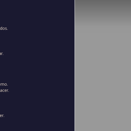
ídos.
r.
.
erno.
acer.
er.