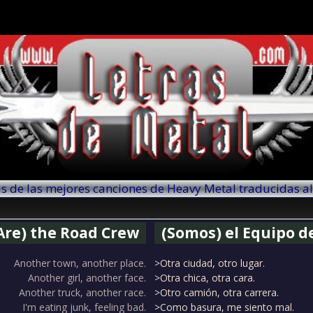
as de las mejores canciones de Heavy Metal traducidas a
Are) the Road Crew
(Somos) el Equipo d
Another town, another place.
>Otra ciudad, otro lugar.
Another girl, another face.
>Otra chica, otra cara.
Another truck, another race.
>Otro camión, otra carrera.
I'm eating junk, feeling bad.
>Como basura, me siento mal.