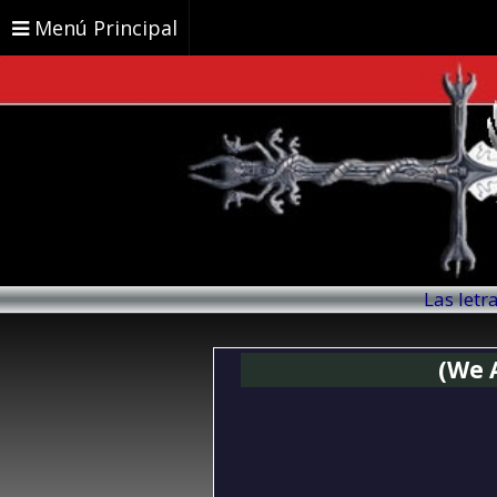
Menú Principal
Las letr
(We 