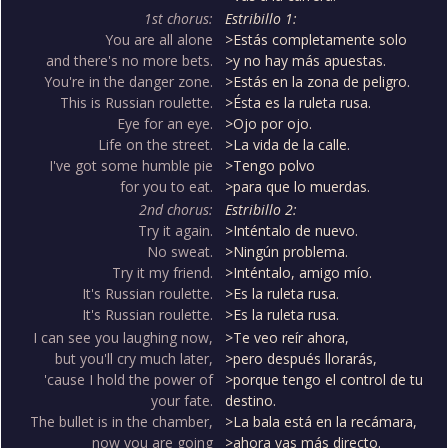
1st chorus:
Estribillo 1:
You are all alone
>Estás completamente solo
and there's no more bets.
>y no hay más apuestas.
You're in the danger zone.
>Estás en la zona de peligro.
This is Russian roulette.
>Ésta es la ruleta rusa.
Eye for an eye.
>Ojo por ojo.
Life on the street.
>La vida de la calle.
I've got some humble pie
>Tengo polvo
for you to eat.
>para que lo muerdas.
2nd chorus:
Estribillo 2:
Try it again.
>Inténtalo de nuevo.
No sweat.
>Ningún problema.
Try it my friend.
>Inténtalo, amigo mío.
It's Russian roulette.
>Es la ruleta rusa.
It's Russian roulette.
>Es la ruleta rusa.
I can see you laughing now,
>Te veo reír ahora,
but you'll cry much later,
>pero después llorarás,
'cause I hold the power of
>porque tengo el control de tu
your fate.
destino.
The bullet is in the chamber,
>La bala está en la recámara,
now you are going
>ahora vas más directo.