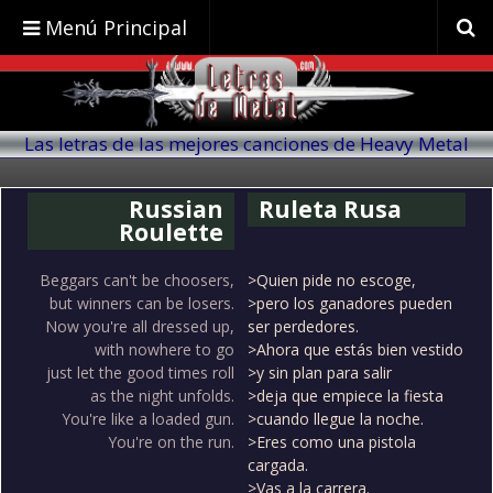
Menú Principal
Las letras de las mejores canciones de Heavy Metal
traducidas al español
Russian
Ruleta Rusa
Roulette
Beggars can't be choosers,
>Quien pide no escoge,
but winners can be losers.
>pero los ganadores pueden
Now you're all dressed up,
ser perdedores.
with nowhere to go
>Ahora que estás bien vestido
just let the good times roll
>y sin plan para salir
as the night unfolds.
>deja que empiece la fiesta
You're like a loaded gun.
>cuando llegue la noche.
You're on the run.
>Eres como una pistola
cargada.
>Vas a la carrera.