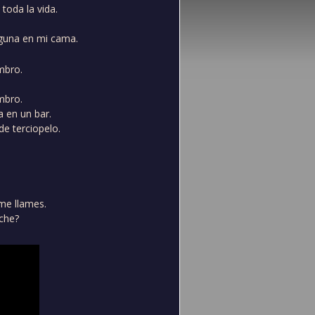
oda la vida.
lguna en mi cama.
mbro.
mbro.
 en un bar.
de terciopelo.
e llames.
oche?