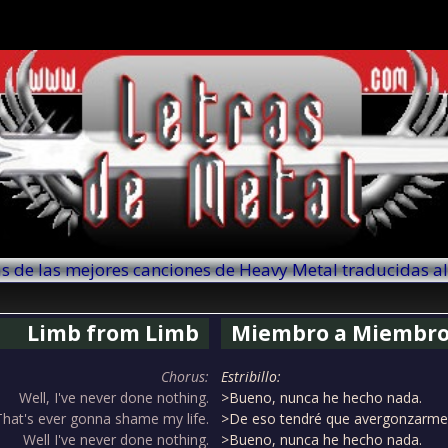
as de las mejores canciones de Heavy Metal traducidas a
Limb from Limb
Miembro a Miembr
Chorus:
Estribillo:
Well, I've never done nothing.
>Bueno, nunca he hecho nada.
That's ever gonna shame my life.
>De eso tendré que avergonzarme t
Well I've never done nothing.
>Bueno, nunca he hecho nada.