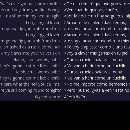
That's ever gonna shame my life.
>De eso tendré que avergonzarme t
round any time you like, honey,
>Ven cuando quieras, cariño,
in't no shame in my bed at night.
>por la noche no hay vergüenza a
Long legged lover,
>Amante de espléndidas piernas,
I'm gonna rip you limb from limb.
>te voy a arrancar miembro a mie
Long legged lover,
>Amante de espléndidas piernas,
I'm gonna rip you limb from limb.
>te voy a arrancar miembro a mie
u smashed as a rat in some bar.
>Te voy a aplastar como a una rata
nk my claws into your velvet skin.
>Voy a clavar mis garras en tu piel 
Harsh, cruel words, babe.
>Duras, crueles palabras, nena.
hey're gonna cut me like a knife.
>Me van a herir como un cuchillo.
Harsh, cruel words babe.
>Duras, crueles palabras, nena.
hey're gonna cut me like a knife.
>Me van a herir como un cuchillo.
't care what the hell you call me.
>No me importa cómo demonios m
re ya still coming round tonight?
>Pero, bueno, ¿vas a venir esta n
Repeat chorus
Al estribillo