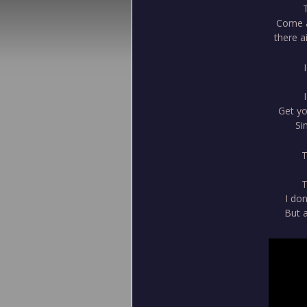
Come a
there a
Get yo
Si
T
T
I don
But a