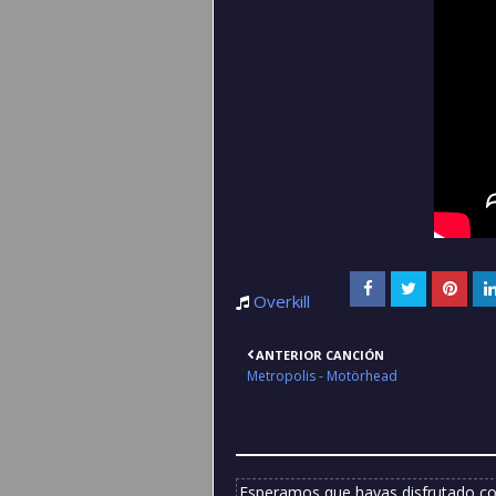
Overkill
ANTERIOR CANCIÓN
Metropolis - Motörhead
Esperamos que hayas disfrutado co