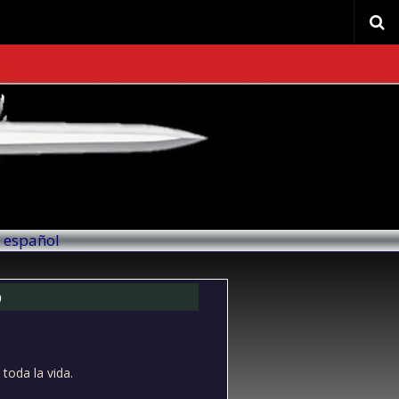
l español
o
oda la vida.