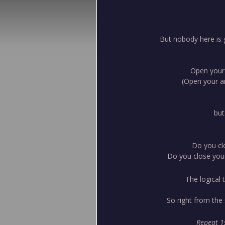
But nobody here is 
Open your 
(Open your a
but
Do you clo
Do you close you
The logical 
So right from the 
Repeat 1s