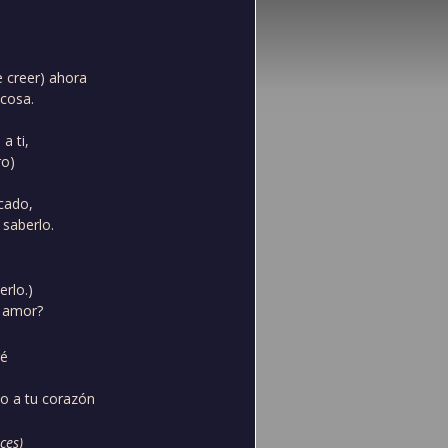
 creer) ahora
 cosa.
a ti,
ro)
.
cado,
saberlo.
erlo.)
l amor?
ré
ijo a tu corazón
ces)