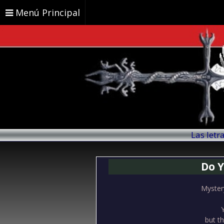
Menú Principal
Las letr
Do Y
Mystery
but th