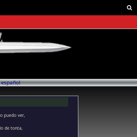
l español
no puedo ver,
lo de tonta,