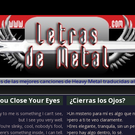
as de las mejores canciones de Heavy Metal traducidas a
ou Close Your Eyes
¿Cierras los Ojos?
 to me is something I can’t see,
>Un misterio para mí es algo que 
but I see you very well.
>pero a ti te veo claramente.
You’re slinky, cool, nobody’s fool,
>Eres elegante, tranquila, sin un pe
ere’s something inside, I can tell.
>pero hay algo dentro, lo sé.