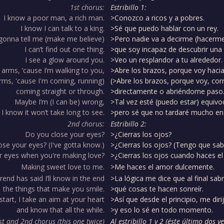
1st chorus:
Estribillo 1:
I know a poor man, a rich man.
>Conozco a ricos y a pobres.
I know I can talk to a king.
>Sé que puedo hablar con un rey.
gonna tell me (make me believe)
>Pero nadie va a decirme (hacerme
I can’t find out one thing.
>que soy incapaz de descubrir una
I see a glow around you.
>Veo un resplandor a tu alrededor.
arms, ‘cause I’m walking to you,
>Abre los brazos, porque voy hacia 
rms, 'cause I'm coming, running)
(>Abre los brazos, porque voy, cor
coming straight or through.
>directamente o abriéndome paso
Maybe I’m (I can be) wrong,
>Tal vez esté (puedo estar) equivo
 I know it won’t take long to see.
>pero sé que no tardaré mucho en 
2nd chorus:
Estribillo 2:
Do you close your eyes?
>¿Cierras los ojos?
se your eyes? (I've gotta know.)
>¿Cierras los ojos? (Tengo que sab
r eyes when you're making love?
>¿Cierras los ojos cuando haces e
Making sweet love to me.
>Me haces el amor dulcemente.
trend has said I’ll know in the end
>La lógica me dice que al final sab
the things that make you smile.
>qué cosas te hacen sonreír.
start, I take an aim at your heart
>Así que desde el principio, me dir
and know that all the while.
>y eso lo sé en todo momento.
t and 2nd chorus (this one twice)
Al estribillo 1 y 2 (éste último dos ve