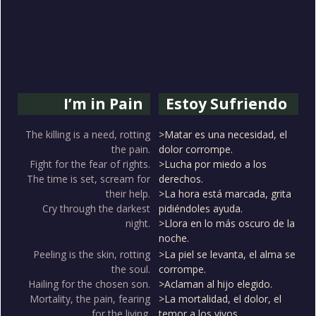
I’m in Pain
Estoy Sufriendo
The killing is a need, rotting
>Matar es una necesidad, el
the pain.
dolor corrompe.
Fight for the fear of rights.
>Lucha por miedo a los
The time is set, scream for
derechos.
their help.
>La hora está marcada, grita
Cry through the darkest
pidiéndoles ayuda.
night.
>Llora en lo más oscuro de la
noche.
Peeling is the skin, rotting
>La piel se levanta, el alma se
the soul.
corrompe.
Hailing for the chosen son.
>Aclaman al hijo elegido.
Mortality, the pain, fearing
>La mortalidad, el dolor, el
for the living.
temor a los vivos.