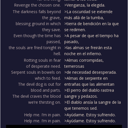
Revenge the chosen one.
>Venganza, la elegida.
The darkness falls beyond
>La oscuridad se extiende
the grave,
más allá de la tumba,
blessing ground in which
>tierra de bendición en la que
they save.
se redimen.
Even though the time has
>A pesar de que el tiempo ha
passed,
pasado,
the souls are fried tonight in
>las almas se freirán esta
hell.
noche en el infierno.
Rotting souls in fear
>Almas corrompidas,
of desperate need.
temerosas
Serpent souls in bowels on
>de necesidad desesperada.
which to feed.
>Almas de serpiente en
The devil dog is out for
entrañas que las alimentan
blood and parts.
>El perro del diablo rastrea
The devil craves the blood
sangre y pedazos.
we’re thirsting on.
>El diablo ansía la sangre de la
que tenemos sed.
Help me. I’m in pain.
>Ayúdame. Estoy sufriendo.
Help me. I’m in pain.
>Ayúdame. Estoy sufriendo.