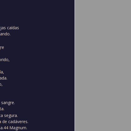
as caídas
eando.
gre
orido,
da,
ada.
o,
 sangre.
ta.
ta segura.
a de cadáveres.
o a.44 Magnum.