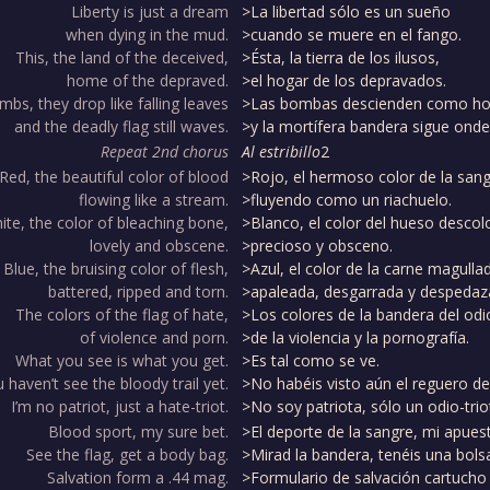
Liberty is just a dream
>La libertad sólo es un sueño
when dying in the mud.
>cuando se muere en el fango.
This, the land of the deceived,
>Ésta, la tierra de los ilusos,
home of the depraved.
>el hogar de los depravados.
bs, they drop like falling leaves
>Las bombas descienden como hoj
and the deadly flag still waves.
>y la mortífera bandera sigue ond
Repeat 2nd chorus
Al estribillo
2
Red, the beautiful color of blood
>Rojo, el hermoso color de la san
flowing like a stream.
>fluyendo como un riachuelo.
ite, the color of bleaching bone,
>Blanco, el color del hueso descol
lovely and obscene.
>precioso y obsceno.
Blue, the bruising color of flesh,
>Azul, el color de la carne magulla
battered, ripped and torn.
>apaleada, desgarrada y despedaz
The colors of the flag of hate,
>Los colores de la bandera del odi
of violence and porn.
>de la violencia y la pornografía.
What you see is what you get.
>Es tal como se ve.
 haven’t see the bloody trail yet.
>No habéis visto aún el reguero de
I’m no patriot, just a hate-triot.
>No soy patriota, sólo un odio-trio
Blood sport, my sure bet.
>El deporte de la sangre, mi apues
See the flag, get a body bag.
>Mirad la bandera, tenéis una bols
Salvation form a .44 mag.
>Formulario de salvación cartuch