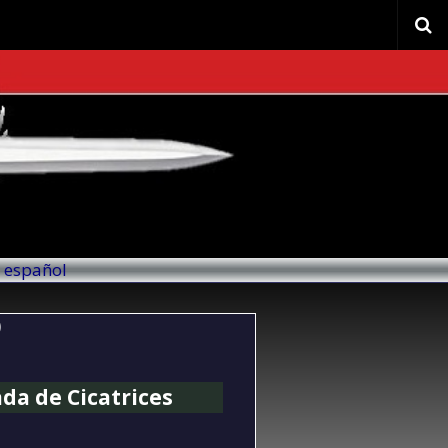
l español
)
da de Cicatrices