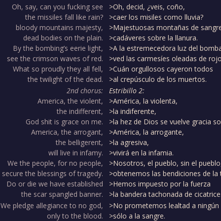
Oh, say, can you fucking see
>Oh, decid, ¿veis, coño,
the missiles fall like rain?
>caer los misiles como lluvia?
bloody mountains majesty,
>Majestuosas montañas de sangre
dead bodies on the plain.
>cadáveres sobre la llanura.
By the bombing’s eerie light,
>A la estremecedora luz del bomb
see the crimson waves of red.
>ved las carmesíes oleadas de rojo
What so proudly they all fell,
>Cuán orgullosos cayeron todos
the twilight of the dead.
>al crepúsculo de los muertos.
2nd chorus:
Estribillo 2:
America, the violent,
>América, la violenta,
the indifferent,
>la indiferente,
God shit is grace on me.
>la hez de Dios se vuelve gracia so
America, the arrogant,
>América, la arrogante,
the belligerent,
>la agresiva,
will live in infamy.
>vivirá en la infamia.
We the people, for no people,
>Nosotros, el pueblo, sin el pueblo
secure the blessings of tragedy.
>obtenemos las bendiciones de la 
Do or die we have established
>Hemos impuesto por la fuerza
the scar spangled banner.
>la bandera tachonada de cicatrice
We pledge allegiance to no god,
>No prometemos lealtad a ningún 
only to the blood.
>sólo a la sangre.