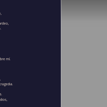
,
ardeo,
.
bre mí.
,
tragedia.
s.
dios,