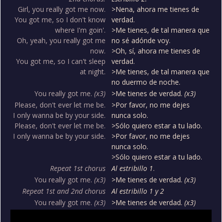
Girl, you really got me now.
>Nena, ahora me tienes de
You got me, so I don't know
verdad.
where I'm goin'.
>Me tienes, de tal manera que
Oh, yeah, you really got me
no sé adónde voy.
now.
>Oh, sí, ahora me tienes de
You got me, so I can't sleep
verdad.
at night.
>Me tienes, de tal manera que
no duermo de noche.
You really got me.
(x3)
>Me tienes de verdad.
(x3)
Please, don't ever let me be.
>Por favor, no me dejes
I only wanna be by your side.
nunca solo.
Please, don't ever let me be.
>Sólo quiero estar a tu lado.
I only wanna be by your side.
>Por favor, no me dejes
nunca solo.
>Sólo quiero estar a tu lado.
Repeat 1st chorus
Al estribillo 1
.
You really got me.
(x3)
>Me tienes de verdad.
(x3)
Repeat 1st and 2nd chorus
Al estribillo 1 y 2
You really got me.
(x3)
>Me tienes de verdad.
(x3)