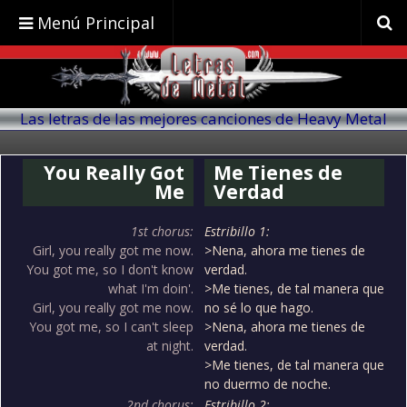
Menú Principal
Las letras de las mejores canciones de Heavy Metal
traducidas al español
You Really Got
Me Tienes de
Me
Verdad
1st chorus:
Estribillo 1:
Girl, you really got me now.
>Nena, ahora me tienes de
You got me, so I don't know
verdad.
what I'm doin'.
>Me tienes, de tal manera que
Girl, you really got me now.
no sé lo que hago.
You got me, so I can't sleep
>Nena, ahora me tienes de
at night.
verdad.
>Me tienes, de tal manera que
no duermo de noche.
2nd chorus:
Estribillo 2: