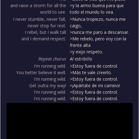
and raise a storm for all the
>y la armo buena para que
world to see.
todo el mundo lo vea.
I never stumble, never fall,
>Nunca tropiezo, nunca me
never stop for rest.
caigo,
I rebel, but I walk tall
>nunca me paro a descansar.
and I demand respect.
>Me rebelo, pero voy con la
frente alta
>y exijo respeto.
Repeat chorus
Al estribillo
I'm running wild.
>Estoy fuera de control.
You better believe it well.
>Más te vale creerlo.
I'm running wild.
>Estoy fuera de control.
Get outta my way!
>¡Apártate de mi camino!
I'm running wild.
>Estoy fuera de control.
I'm running wild.
>Estoy fuera de control.