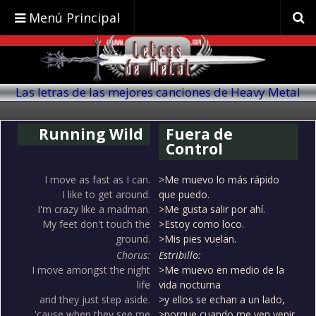
Menú Principal
Las letras de las mejores canciones de Heavy Metal
traducidas al español
Running Wild
Fuera de
Control
I move as fast as I can.
>Me muevo lo más rápido
I like to get around.
que puedo.
I'm crazy like a madman.
>Me gusta salir por ahí.
My feet don't touch the
>Estoy como loco.
ground.
>Mis pies vuelan.
Chorus:
Estribillo:
I move amongst the night
>Me muevo en medio de la
life
vida nocturna
and they just step aside.
>y ellos se echan a un lado,
'cause when they see me
>porque cuando me ven venir,