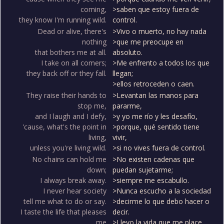
coming,
>saben que estoy fuera de
they know I'm running wild.
control.
Dead or alive, there's
>Vivo o muerto, no hay nada
nothing
>que me preocupe en
that bothers me at all.
absoluto.
I take on all comers;
>Me enfrento a todos los que
they back off or they fall.
llegan;
>ellos retroceden o caen.
They raise their hands to
>Levantan las manos para
stop me,
pararme,
and I laugh and I defy,
>y yo me río y les desafío,
'cause, what's the point in
>porque, qué sentido tiene
living,
vivir,
unless you're living wild.
>si no vives fuera de control.
No chains can hold me
>No existen cadenas que
down;
puedan sujetarme;
I always break away.
>siempre me escabullo.
I never hear society
>Nunca escucho a la sociedad
tell me what to do or say.
>decirme lo que debo hacer o
I taste the life that pleases
decir.
me
>Llevo la vida que me place