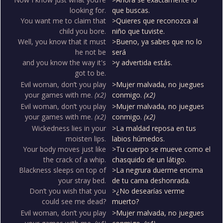
looking for.
que buscas.
You want me to claim that
>Quieres que reconozca al
child you bore.
niño que tuviste.
Well, you know that it must
>Bueno, ya sabes que no lo
he not be
será
and you know the way it's
>y advertida estás.
got to be.
Evil woman, don’t you play
>Mujer malvada, no juegues
your games with me.
(x2)
conmigo.
(x2)
Evil woman, don’t you play
>Mujer malvada, no juegues
your games with me.
(x2)
conmigo.
(x2)
Wickedness lies in your
>La maldad reposa en tus
moisten lips.
labios húmedos.
Your body moves just like
>Tu cuerpo se mueve como el
the crack of a whip.
chasquido de un látigo.
Blackness sleeps on top of
>La negrura duerme encima
your stray bed.
de tu cama deshonrada.
Don’t you wish that you
>¿No desearías verme
could see me dead?
muerto?
Evil woman, don’t you play
>Mujer malvada, no juegues