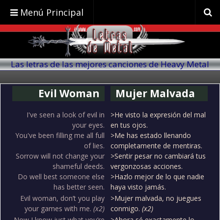
Menú Principal
Las letras de las mejores canciones de Heavy Metal
traducidas al español
Evil Woman
Mujer Malvada
I've seen a look of evil in
>He visto la expresión del mal
your eyes.
en tus ojos.
You've been filling me all full
>Me has estado llenando
of lies.
completamente de mentiras.
Sorrow will not change your
>Sentir pesar no cambiará tus
shameful deeds.
vergonzosas acciones.
Do well best someone else
>Hazlo mejor de lo que nadie
has better seen.
haya visto jamás.
Evil woman, don’t you play
>Mujer malvada, no juegues
your games with me.
(x2)
conmigo.
(x2)
Now I know just what you’re
>Ahora sé exactamente lo