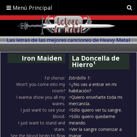
Menú Principal
Las letras de las mejores canciones de Heavy Metal
traducidas al español
Iron Maiden
La Doncella de
Hierro¹
1st chorus:
Estribillo 1:
Won't you come into my
>¿No vas a entrar en mi
room?
habitación?
I wanna show you all my
>Quiero enseñarte toda mi
wares.
mercancía.
I just want to see your
>Sólo quiero ver tu sangre.
blood.
>Sólo quiero quedarme
I just want to stand and
mirando.
stare.
>Ver la sangre comenzar a
See the blood begin to flow
manar