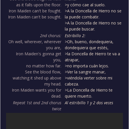
as it falls upon the floor.
>y cómo cae al suelo.
Iron Maiden can't be fought.
>A la Doncella de Hierro no se
Iron Maiden can't be sought.
la puede combatir.
>A la Doncella de Hierro no se
la puede buscar.
2nd chorus:
Estribillo 2:
Oh well, wherever, wherever
>Oh, bueno, dondequiera,
you are,
dondequiera que estés,
Iron Maiden's gonna get
>la Doncella de Hierro te va a
you,
atrapar,
no matter how far.
>no importa cuán lejos.
See the blood flow,
>Ver la sangre manar,
watching it shed up above
>viéndola verter sobre mi
my head.
cabeza.
Iron Maiden wants you for
>La Doncella de Hierro te
dead.
quiere muerto.
Repeat 1st and 2nd chorus
Al estribillo 1 y 2 dos veces
twice