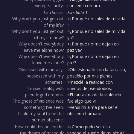
exempts sanity.
concede cordura.
1st chorus:
Estribillo 1:
Why don't you just get out
>¿Por qué no sales de mi vida
of my life?
?
Why don't you just get out
>¿Por qué no sales de mi vida
of my life now?
ya?
Why doesn't everybody
>¿Por qué no me dejan en
leave me alone now?
paz ya?
Why doesn't everybody
>¿Por qué no me dejan en
leave me alone?
paz?
Obsessed with fantasy,
>Obsesionado con la fantasía,
possessed with my
poseído por mis planes,
schemes,
>mezclé la realidad con
I mixed reality with
sueños de pseudodiós.
pseudogod dreams.
>El fantasma de la violencia
The ghost of violence was
fue algo que vi.
something I've seen.
>Vendí mi alma para ser el
I sold my soul to be the
obsceno humano.
human obscene.
How could this poison be
>¿Cómo pudo ser este
the dream of my soul?
veneno el sueño de mi alma?