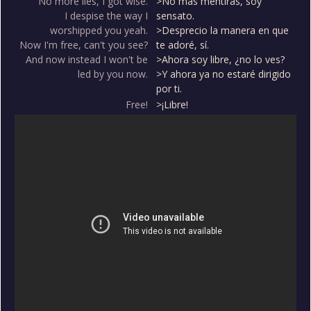
No more lies, I got wise.
>No más mentiras, soy
I despise the way I
sensato.
worshipped you yeah.
>Desprecio la manera en que
Now I'm free, can't you see?
te adoré, sí.
And now instead I won't be
>Ahora soy libre, ¿no lo ves?
led by you now.
>Y ahora ya no estaré dirigido
por ti.
Free!
>¡Libre!