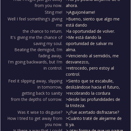
from you now.
ahora.
Sting me!
>¡Aguijonéame!
Well I feel something's giving
>Bueno, siento que algo me
me
está dando
the chance to return.
>la oportunidad de volver.
It's giving me the chance of
>Me está dando la
saving my soul.
oportunidad de salvar mi
Beating the demigod, I'm
alma.
fading away,
>Venciendo al semidiós, me
I'm going backwards, but I'm
desvanezco,
in control.
>retrocedo, pero estoy al
control.
Feel it slipping away, slipping
>Siento que se escabulle,
in tomorrow,
deslizándose hacia el futuro,
getting back to sanity
>recobrando la cordura
from the depths of sorrow.
>desde las profundidades de
la tristeza.
Was it wise to disguise?
>¿Fue acertado disfrazarse?
How I tried to get away from
>Cuánto traté de alejarme de
you now.
ti ya.
Is there a way that I could
>¿Hay forma de que yo pague