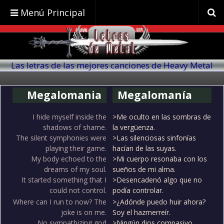
Menú Principal
Las letras de las mejores canciones de Heavy Metal
traducidas al español
Megalomania
Megalomanía
I hide myself inside the
>Me oculto en las sombras de
shadows of shame.
la vergüenza.
The silent symphonies were
>Las silenciosas sinfonías
playing their game.
hacían de las suyas.
My body echoed to the
>Mi cuerpo resonaba con los
dreams of my soul.
sueños de mi alma.
It started something that I
>Desencadenó algo que no
could not control.
podía controlar.
Where can I run to now? The
>¿Adónde puedo huir ahora?
joke is on me.
Soy el hazmerreír.
No sympathizing god
>Ningún dios compasivo