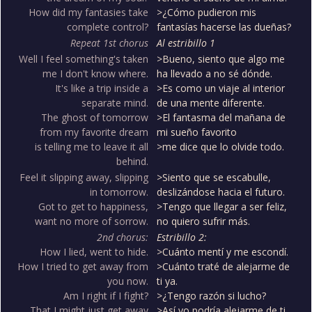
How did my fantasies take
>¿Cómo pudieron mis
complete control?
fantasías hacerse las dueñas?
Repeat 1st chorus
Al estribillo 1
Well I feel something's taken
>Bueno, siento que algo me
me I don't know where.
ha llevado a no sé dónde.
It's like a trip inside a
>Es como un viaje al interior
separate mind.
de una mente diferente.
The ghost of tomorrow
>El fantasma del mañana de
from my favorite dream
mi sueño favorito
is telling me to leave it all
>me dice que lo olvide todo.
behind.
Feel it slipping away, slipping
>Siento que se escabulle,
in tomorrow.
deslizándose hacia el futuro.
Got to get to happiness,
>Tengo que llegar a ser feliz,
want no more of sorrow.
no quiero sufrir más.
2nd chorus:
Estribillo 2:
How I lied, went to hide.
>Cuánto mentí y me escondí.
How I tried to get away from
>Cuánto traté de alejarme de
you now.
ti ya.
Am I right if I fight?
>¿Tengo razón si lucho?
That I might just get away
>Así yo podría alejarme de ti