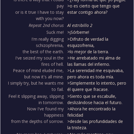
pay
>o es cierto que tengo que
or is it true I have to stay
estar contigo ahora?
with you now?
Repeat 2nd chorus
Al estribillo 2
Suck me!
>¡Sórbeme!
I'm really digging
>Difruto de verdad la
schizophrenia,
esquizofrenia,
the best of the earth.
>lo mejor de la tierra.
I've seized my soul in the
>He arrebatado mi alma de
fires of hell.
las llamas del infierno.
Peace of mind eluded me,
>La serenidad me esquivaba,
but now it's all mine.
pero ahora es toda mía.
I simply try, but he wants me
>Simplemente lo intento, pero
to fail.
él quiere que fracase.
Feel it slipping away, slipping
>Siento que se escabulle,
in tomorrow.
deslizándose hacia el futuro.
Now I've found my
>Ahora he encontrado la
happiness
felicidad
from the depths of sorrow.
>desde las profundidades de
la tristeza.