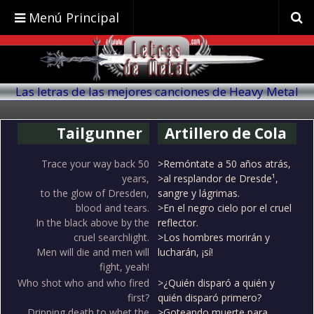
Menú Principal
Las letras de las mejores canciones de Heavy Metal
traducidas al español
Tailgunner
Artillero de Cola
Trace your way back 50
>Remóntate a 50 años atrás,
years,
>al resplandor de Dresde¹,
to the glow of Dresden,
sangre y lágrimas.
blood and tears.
>En el negro cielo por el cruel
In the black above by the
reflector.
cruel searchlight.
>Los hombres morirán y
Men will die and men will
lucharán, ¡sí!
fight, yeah!
Who shot who and who fired
>¿Quién disparó a quién y
first?
quién disparó primero?
Dripping death to whet the
>Goteando muerte para