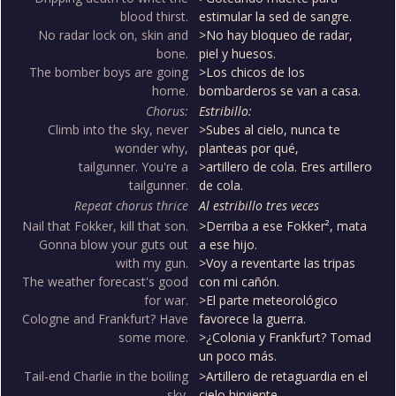
blood thirst.
estimular la sed de sangre.
No radar lock on, skin and
>No hay bloqueo de radar,
bone.
piel y huesos.
The bomber boys are going
>Los chicos de los
home.
bombarderos se van a casa.
Chorus:
Estribillo:
Climb into the sky, never
>Subes al cielo, nunca te
wonder why,
planteas por qué,
tailgunner. You're a
>artillero de cola. Eres artillero
tailgunner.
de cola.
Repeat chorus thrice
Al estribillo tres veces
Nail that Fokker, kill that son.
>Derriba a ese Fokker², mata
Gonna blow your guts out
a ese hijo.
with my gun.
>Voy a reventarte las tripas
The weather forecast's good
con mi cañón.
for war.
>El parte meteorológico
Cologne and Frankfurt? Have
favorece la guerra.
some more.
>¿Colonia y Frankfurt? Tomad
un poco más.
Tail-end Charlie in the boiling
>Artillero de retaguardia en el
sky.
cielo hirviente.