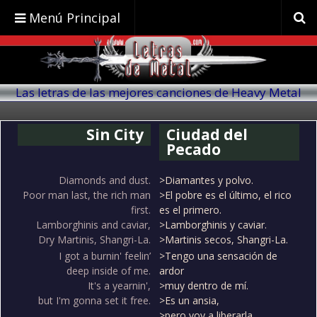
Menú Principal
Las letras de las mejores canciones de Heavy Metal
traducidas al español
Sin City
Ciudad del
Pecado
Diamonds and dust.
>Diamantes y polvo.
Poor man last, the rich man
>El pobre es el último, el rico
first.
es el primero.
Lamborghinis and caviar,
>Lamborghinis y caviar.
Dry Martinis, Shangri-La.
>Martinis secos, Shangri-La.
I got a burnin' feelin’
>Tengo una sensación de
deep inside of me.
ardor
It's a yearnin',
>muy dentro de mí.
but I'm gonna set it free.
>Es un ansia,
>pero voy a liberarla.