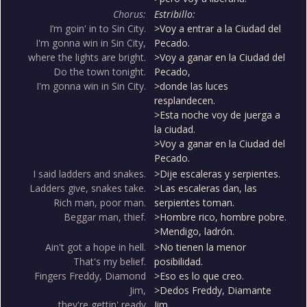
Chorus:
Estribillo:
I’m goin' in to Sin City.
>Voy a entrar a la Ciudad del
I'm gonna win in Sin City,
Pecado.
where the lights are bright.
>Voy a ganar en la Ciudad del
Do the town tonight.
Pecado,
I'm gonna win in Sin City.
>donde las luces
resplandecen.
>Esta noche voy de juerga a
la ciudad.
>Voy a ganar en la Ciudad del
Pecado.
I said ladders and snakes.
>Dije escaleras y serpientes.
Ladders give, snakes take.
>Las escaleras dan, las
Rich man, poor man.
serpientes toman.
Beggar man, thief.
>Hombre rico, hombre pobre.
>Mendigo, ladrón.
Ain't got a hope in hell.
>No tienen la menor
That's my belief.
posibilidad.
Fingers Freddy, Diamond
>Eso es lo que creo.
Jim,
>Dedos Freddy, Diamante
they're gettin' ready
Jim,