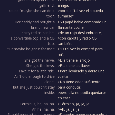
girlfriend,
amiga,
cause "maybe she can do it
>porque "tal vez ella pueda
too".
sumarse".
Her daddy had bought a
>Su papá había comprado un
brand new car
flamante coche
shiny red as can be,
>de un rojo deslumbrante,
a convertible top and a CB
>con capota y radio CB
too.
también.
"Or maybe he got it for me."
>"O tal vez lo compró para
mí".
She got the nerve.
>Ella tiene el arrojo.
She got the keys.
>Ella tiene las llaves.
Take it for a little ride.
>Para llevárselo y darse una
Ain’t old enough to drive
vuelta.
alone,
>No tiene edad suficiente
but she just couldn't stay
para conducir,
inside.
>pero ella no podía quedarse
en casa.
Terminus, ha, ha, ha.
>Término, ja, ja, ja.
Ah ha, ha, ha.
>Ah, ja, ja, ja.
Should have listened to your
>Deberías haber escuchado a