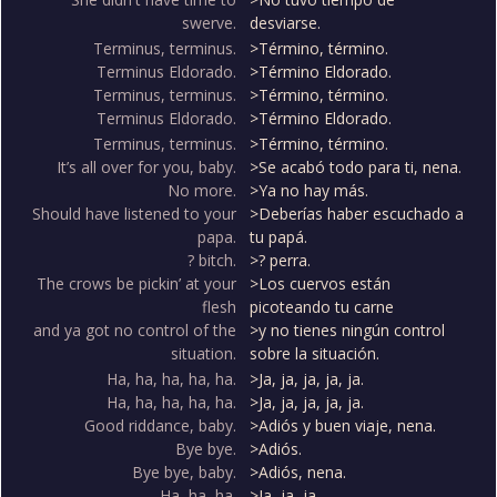
swerve.
desviarse.
Terminus, terminus.
>Término, término.
Terminus Eldorado.
>Término Eldorado.
Terminus, terminus.
>Término, término.
Terminus Eldorado.
>Término Eldorado.
Terminus, terminus.
>Término, término.
It’s all over for you, baby.
>Se acabó todo para ti, nena.
No more.
>Ya no hay más.
Should have listened to your
>Deberías haber escuchado a
papa.
tu papá.
? bitch.
>? perra.
The crows be pickin’ at your
>Los cuervos están
flesh
picoteando tu carne
and ya got no control of the
>y no tienes ningún control
situation.
sobre la situación.
Ha, ha, ha, ha, ha.
>Ja, ja, ja, ja, ja.
Ha, ha, ha, ha, ha.
>Ja, ja, ja, ja, ja.
Good riddance, baby.
>Adiós y buen viaje, nena.
Bye bye.
>Adiós.
Bye bye, baby.
>Adiós, nena.
Ha, ha, ha.
>Ja, ja, ja.