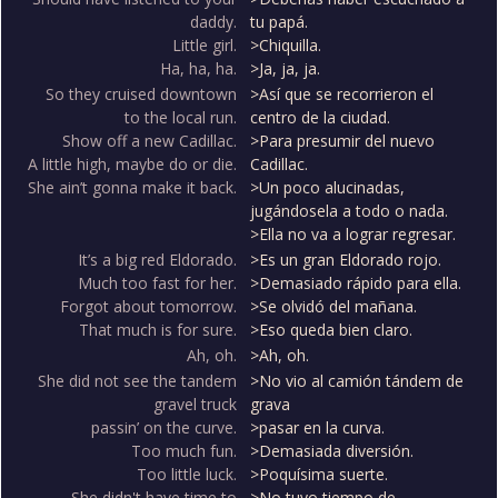
daddy.
tu papá.
Little girl.
>Chiquilla.
Ha, ha, ha.
>Ja, ja, ja.
So they cruised downtown
>Así que se recorrieron el
to the local run.
centro de la ciudad.
Show off a new Cadillac.
>Para presumir del nuevo
A little high, maybe do or die.
Cadillac.
She ain’t gonna make it back.
>Un poco alucinadas,
jugándosela a todo o nada.
>Ella no va a lograr regresar.
It’s a big red Eldorado.
>Es un gran Eldorado rojo.
Much too fast for her.
>Demasiado rápido para ella.
Forgot about tomorrow.
>Se olvidó del mañana.
That much is for sure.
>Eso queda bien claro.
Ah, oh.
>Ah, oh.
She did not see the tandem
>No vio al camión tándem de
gravel truck
grava
passin’ on the curve.
>pasar en la curva.
Too much fun.
>Demasiada diversión.
Too little luck.
>Poquísima suerte.
She didn't have time to
>No tuvo tiempo de