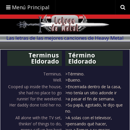
Menú Principal
Las letras de las mejores canciones de Heavy Metal
traducidas al español
Terminus
Término
Eldorado
Eldorado
Terminus.
>Término.
Well.
>Bueno.
Cooped up inside the house,
>Encerrada dentro de la casa,
she had no place to go
>no tenía un sitio adonde ir
runnin’ for the weekend.
>a pasar el fin de semana.
Her daddy done told her no.
>Su papá, agotado, le dijo que
no.
All alone with the TV set,
>A solas con el televisor,
thinkin’ of things to do,
>pensando qué hacer,
gonna call up her best
>va a llamar a su mejor