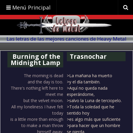
Menú Principal
Las letras de las mejores canciones de Heavy Metal
traducidas al español
Burning of the
Trasnochar
Midnight Lamp
The morning is dead
>La mañana ha muerto
and the day is too.
>y el día también.
There's nothing left here to
>Aquí no queda nada
meet me
esperándome,
but the velvet moon.
>salvo la Luna de terciopelo.
All my loneliness I have felt
>Toda la soledad que he
today
sentido hoy
is a little more than enough
>es algo más que suficiente
to make a man throw
>para hacer que un hombre
himself away.
se pierda.