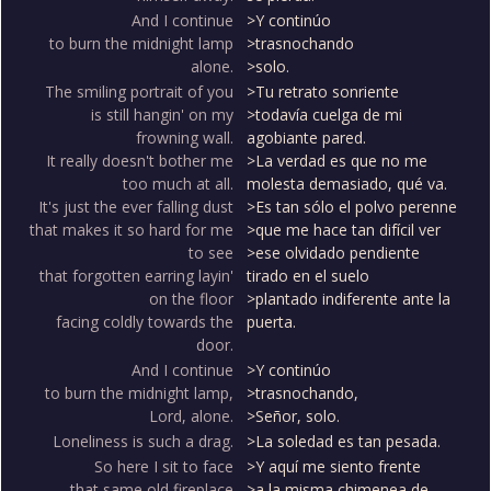
And I continue
>Y continúo
to burn the midnight lamp
>trasnochando
alone.
>solo.
The smiling portrait of you
>Tu retrato sonriente
is still hangin' on my
>todavía cuelga de mi
frowning wall.
agobiante pared.
It really doesn't bother me
>La verdad es que no me
too much at all.
molesta demasiado, qué va.
It's just the ever falling dust
>Es tan sólo el polvo perenne
that makes it so hard for me
>que me hace tan difícil ver
to see
>ese olvidado pendiente
that forgotten earring layin'
tirado en el suelo
on the floor
>plantado indiferente ante la
facing coldly towards the
puerta.
door.
And I continue
>Y continúo
to burn the midnight lamp,
>trasnochando,
Lord, alone.
>Señor, solo.
Loneliness is such a drag.
>La soledad es tan pesada.
So here I sit to face
>Y aquí me siento frente
that same old fireplace
>a la misma chimenea de