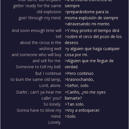
gettin' ready for the same
siempre
old explosion
>preparándome para la
goin' through my mind.
misma explosión de siempre
>atravesando mi mente.
And soon enough time will
>Y muy pronto el tiempo dirá
tell
>sobre el circo del pozo de los
about the circus in the
deseos
wishing well
>y alguien que haga cualquier
and someone who will buy
cosa por mí.
and sell for me.
>Alguien que me llegue de
Someone to toll my bell.
verdad.
But I continue
>Pero continúo
to burn the same old lamp,
>trasnochando,
Lord, alone.
>Señor, solo.
Darlin', can't ya hear me
>Cariño, ¿no me oyes
callin' you?
llamarte?
So lonely.
>Tan solo.
Gonna have to blow my
>Voy a enloquecer.
mind.
>Solo.
Lonely.