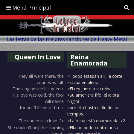
Menú Principal
Las letras de las mejores canciones de Heavy Metal
traducidas al español
Queen In Love
Reina
Enamorada
They all were there, the
>Todos estaban allí, la corte
court was full.
estaba en pleno.
The king beside his queen.
>El rey junto a su reina.
His love was cold, the fool
>Su amor era frío, el idiota
will dance
fingirá
for her 'till end of time.
>por ella hasta el fin de los
tiempos.
The queen is in love.
2x
>La reina está enamorada.
x2
She couldn't help her burning
>Ella no pudo controlar su
heart,
ardiente corazón