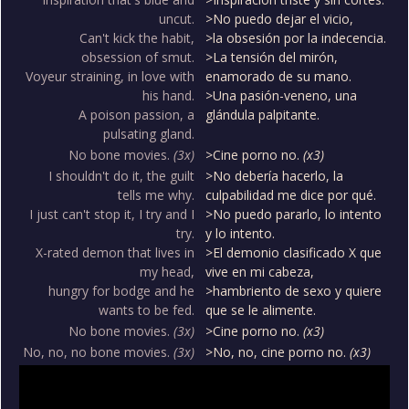
uncut.
>No puedo dejar el vicio,
Can't kick the habit,
>la obsesión por la indecencia.
obsession of smut.
>La tensión del mirón,
Voyeur straining, in love with
enamorado de su mano.
his hand.
>Una pasión-veneno, una
A poison passion, a
glándula palpitante.
pulsating gland.
No bone movies.
(3x)
>Cine porno no.
(x3)
I shouldn't do it, the guilt
>No debería hacerlo, la
tells me why.
culpabilidad me dice por qué.
I just can't stop it, I try and I
>No puedo pararlo, lo intento
try.
y lo intento.
X-rated demon that lives in
>El demonio clasificado X que
my head,
vive en mi cabeza,
hungry for bodge and he
>hambriento de sexo y quiere
wants to be fed.
que se le alimente.
No bone movies.
(3x)
>Cine porno no.
(x3)
No, no, no bone movies.
(3x)
>No, no, cine porno no.
(x3)