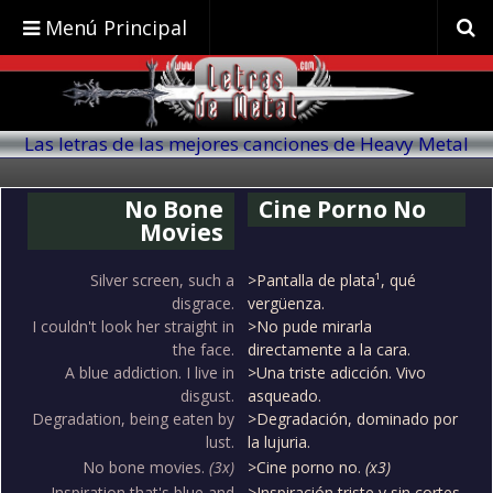
Menú Principal
Las letras de las mejores canciones de Heavy Metal
traducidas al español
No Bone
Cine Porno No
Movies
Silver screen, such a
>Pantalla de plata¹, qué
disgrace.
vergüenza.
I couldn't look her straight in
>No pude mirarla
the face.
directamente a la cara.
A blue addiction. I live in
>Una triste adicción. Vivo
disgust.
asqueado.
Degradation, being eaten by
>Degradación, dominado por
lust.
la lujuria.
No bone movies.
(3x)
>Cine porno no.
(x3)
Inspiration that's blue and
>Inspiración triste y sin cortes.