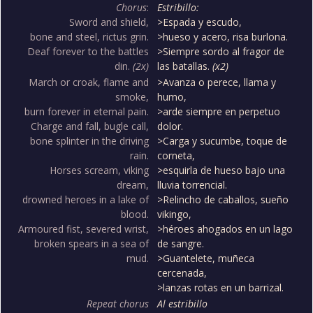
Chorus
:
Estribillo:
Sword and shield,
>Espada y escudo,
bone and steel, rictus grin.
>hueso y acero, risa burlona.
Deaf forever to the battles
>Siempre sordo al fragor de
din.
(2x)
las batallas.
(x2)
March or croak, flame and
>Avanza o perece, llama y
smoke,
humo,
burn forever in eternal pain.
>arde siempre en perpetuo
Charge and fall, bugle call,
dolor.
bone splinter in the driving
>Carga y sucumbe, toque de
rain.
corneta,
Horses scream, viking
>esquirla de hueso bajo una
dream,
lluvia torrencial.
drowned heroes in a lake of
>Relincho de caballos, sueño
blood.
vikingo,
Armoured fist, severed wrist,
>héroes ahogados en un lago
broken spears in a sea of
de sangre.
mud.
>Guantelete, muñeca
cercenada,
>lanzas rotas en un barrizal.
Repeat chorus
Al estribillo