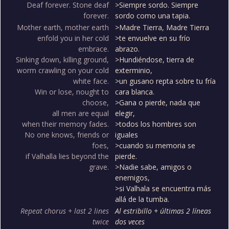
Deaf forever. Stone deaf
>Siempre sordo. Siempre
forever.
sordo como una tapia.
Mother earth, mother earth
>Madre Tierra, Madre Tierra
enfold you in her cold
>te envuelve en su frío
embrace.
abrazo.
Sinking down, killing ground,
>Hundiéndose, tierra de
worm crawling on your cold
exterminio,
white face.
>un gusano repta sobre tu fría
Win or lose, nought to
cara blanca.
choose,
>Gana o pierde, nada que
all men are equal
elegir,
when their memory fades.
>todos los hombres son
No one knows, friends or
iguales
foes,
>cuando su memoria se
if Valhalla lies beyond the
pierde.
grave.
>Nadie sabe, amigos o
enemigos,
>si Valhala se encuentra más
allá de la tumba.
Repeat chorus + last 2 lines
Al estribillo + últimas 2 líneas
twice
dos veces