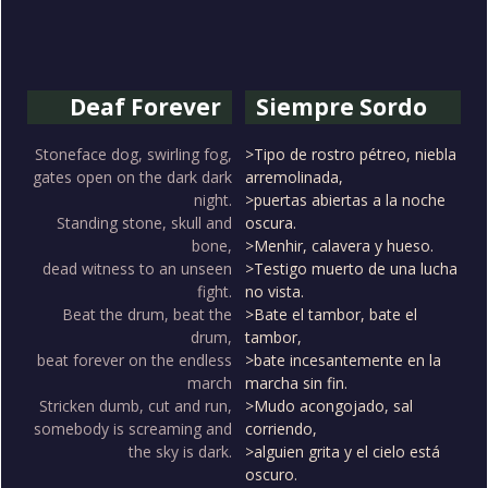
Deaf Forever
Siempre Sordo
Stoneface dog, swirling fog,
>Tipo de rostro pétreo, niebla
gates open on the dark dark
arremolinada,
night.
>puertas abiertas a la noche
Standing stone, skull and
oscura.
bone,
>Menhir, calavera y hueso.
dead witness to an unseen
>Testigo muerto de una lucha
fight.
no vista.
Beat the drum, beat the
>Bate el tambor, bate el
drum,
tambor,
beat forever on the endless
>bate incesantemente en la
march
marcha sin fin.
Stricken dumb, cut and run,
>Mudo acongojado, sal
somebody is screaming and
corriendo,
the sky is dark.
>alguien grita y el cielo está
oscuro.