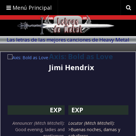
Menú Principal
Las letras de las mejores canciones de Heavy Metal
traducidas al español
Axis: Bold as Love
Jimi Hendrix
EXP
EXP
Announcer (Mitch Mitchell):
Locutor (Mitch Mitchell):
Good evening, ladies and
>Buenas noches, damas y
gentlemen.
caballeros.