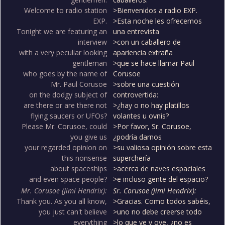
Welcome to radio station
>Bienvenidos a radio EXP.
EXP.
>Esta noche les ofrecemos
Tonight we are featuring an
una entrevista
interview
>con un caballero de
with a very peculiar looking
apariencia extraña
gentleman
>que se hace llamar Paul
who goes by the name of
Corusoe
Mr. Paul Corusoe
>sobre una cuestión
on the dodgy subject of
controvertida:
are there or are there not
>¿hay o no hay platillos
flying saucers or UFOs?
volantes u ovnis?
Please Mr. Corusoe, could
>Por favor, Sr. Corusoe,
you give us
¿podría darnos
your regarded opinion on
>su valiosa opinión sobre esta
this nonsense
superchería
about spaceships
>acerca de naves espaciales
and even space people?
>e incluso gente del espacio?
Mr. Corusoe (Jimi Hendrix):
Sr. Corusoe (Jimi Hendrix):
Thank you. As you all know,
>Gracias. Como todos sabéis,
you just can't believe
>uno no debe creerse todo
everything
>lo que ve y oye, ¿no es