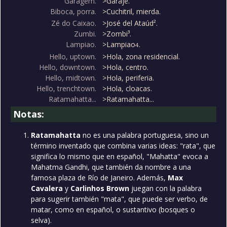
Garagem.
>Garaje.
Biboca, porra.
>Cuchitril, mierda.
Zé do Caixao.
>José del Ataúd².
Zumbi.
>Zombi³.
Lampiao.
>Lampiao
.
4
Hello, uptown.
>Hola, zona residencial.
Hello, downtown.
>Hola, centro.
Hello, midtown.
>Hola, periferia.
Hello, trenchtown.
>Hola, cloacas.
Ratamahatta...
>Ratamahatta...
Notas:
Ratamahatta
no es una palabra portuguesa, sino un
término inventado que combina varias ideas: "rata", que
significa lo mismo que en español, "Mahatta" evoca a
Mahatma Gandhi, que también da nombre a una
famosa plaza de Río de Janeiro. Además,
Max
Cavalera
y
Carlinhos Brown
juegan con la palabra
para sugerir también "mata", que puede ser verbo, de
matar, como en español, o sustantivo (bosques o
selva).