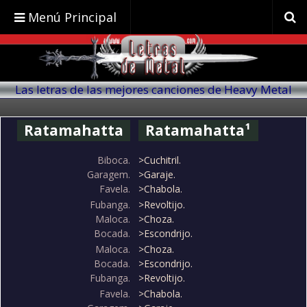
Menú Principal
Las letras de las mejores canciones de Heavy Metal
traducidas al español
Ratamahatta
Ratamahatta¹
Biboca.
>Cuchitril.
Garagem.
>Garaje.
Favela.
>Chabola.
Fubanga.
>Revoltijo.
Maloca.
>Choza.
Bocada.
>Escondrijo.
Maloca.
>Choza.
Bocada.
>Escondrijo.
Fubanga.
>Revoltijo.
Favela.
>Chabola.