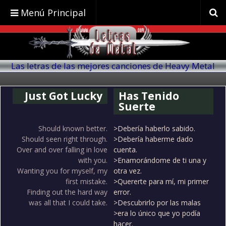
Menú Principal
Las letras de las mejores canciones de Heavy Metal
traducidas al español
Just Got Lucky
Has Tenido
Suerte
Should known better.
>Debería haberlo sabido.
Should seen right through.
>Debería haberme dado
Over and over falling in love
cuenta.
with you.
>Enamorándome de ti una y
Wanting you for myself, my
otra vez.
first mistake.
>Quererte para mí, mi primer
Finding out the hard way
error.
was all that I could take.
>Descubrirlo por las malas
>era lo único que yo podía
hacer.