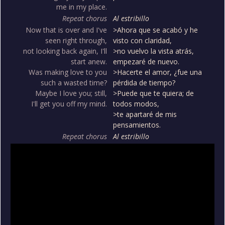
me in my place.
Repeat chorus
Al estribillo
Now that is over and I've
>Ahora que se acabó y he
seen right through,
visto con claridad,
not looking back again, I'll
>no vuelvo la vista atrás,
start anew.
empezaré de nuevo.
Was making love to you
>Hacerte el amor, ¿fue una
such a wasted time?
pérdida de tiempo?
Maybe I love you; still,
>Puede que te quiera; de
I'll get you off my mind.
todos modos,
>te apartaré de mis
pensamientos.
Repeat chorus
Al estribillo