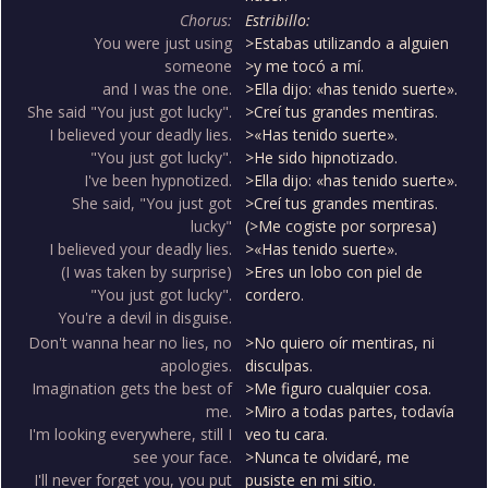
Chorus:
Estribillo:
You were just using
>Estabas utilizando a alguien
someone
>y me tocó a mí.
and I was the one.
>Ella dijo: «has tenido suerte».
She said "You just got lucky".
>Creí tus grandes mentiras.
I believed your deadly lies.
>«Has tenido suerte».
"You just got lucky".
>He sido hipnotizado.
I've been hypnotized.
>Ella dijo: «has tenido suerte».
She said, "You just got
>Creí tus grandes mentiras.
lucky"
(>Me cogiste por sorpresa)
I believed your deadly lies.
>«Has tenido suerte».
(I was taken by surprise)
>Eres un lobo con piel de
"You just got lucky".
cordero.
You're a devil in disguise.
Don't wanna hear no lies, no
>No quiero oír mentiras, ni
apologies.
disculpas.
Imagination gets the best of
>Me figuro cualquier cosa.
me.
>Miro a todas partes, todavía
I'm looking everywhere, still I
veo tu cara.
see your face.
>Nunca te olvidaré, me
I'll never forget you, you put
pusiste en mi sitio.