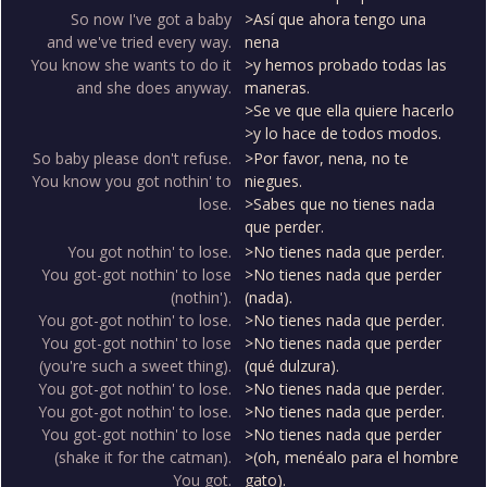
So now I've got a baby
>Así que ahora tengo una
and we've tried every way.
nena
You know she wants to do it
>y hemos probado todas las
and she does anyway.
maneras.
>Se ve que ella quiere hacerlo
>y lo hace de todos modos.
So baby please don't refuse.
>Por favor, nena, no te
You know you got nothin' to
niegues.
lose.
>Sabes que no tienes nada
que perder.
You got nothin' to lose.
>No tienes nada que perder.
You got-got nothin' to lose
>No tienes nada que perder
(nothin').
(nada).
You got-got nothin' to lose.
>No tienes nada que perder.
You got-got nothin' to lose
>No tienes nada que perder
(you're such a sweet thing).
(qué dulzura).
You got-got nothin' to lose.
>No tienes nada que perder.
You got-got nothin' to lose.
>No tienes nada que perder.
You got-got nothin' to lose
>No tienes nada que perder
(shake it for the catman).
>(oh, menéalo para el hombre
You got.
gato).