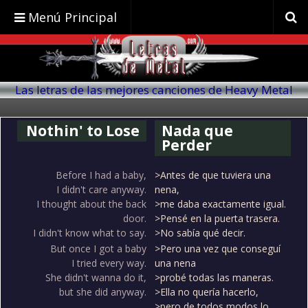
Menú Principal
Las letras de las mejores canciones de Heavy Metal
traducidas al español
Nothin' to Lose
Nada que
Perder
Before I had a baby,
>Antes de que tuviera una
I didn't care anyway.
nena,
I thought about the back
>me daba exactamente igual.
door.
>Pensé en la puerta trasera.
I didn't know what to say.
>No sabía qué decir.
But once I got a baby
>Pero una vez que conseguí
I tried every way.
una nena
She didn't wanna do it,
>probé todas las maneras.
but she did anyway.
>Ella no quería hacerlo,
>pero de todos modos lo