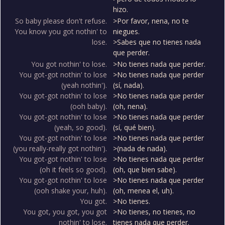
hizo.
So baby please don't refuse.
>Por favor, nena, no te
You know you got nothin' to
niegues.
lose.
>Sabes que no tienes nada
que perder.
You got nothin' to lose.
>No tienes nada que perder.
You got-got nothin' to lose
>No tienes nada que perder
(yeah nothin').
(sí, nada).
You got-got nothin' to lose
>No tienes nada que perder
(ooh baby).
(oh, nena).
You got-got nothin' to lose
>No tienes nada que perder
(yeah, so good).
(sí, qué bien).
You got-got nothin' to lose
>No tienes nada que perder
(you really-really got nothin').
>(nada de nada).
You got-got nothin' to lose
>No tienes nada que perder
(oh it feels so good).
(oh, que bien sabe).
You got-got nothin' to lose
>No tienes nada que perder
(ooh shake your, huh).
(oh, menea el, uh).
You got.
>No tienes.
You got, you got, you got
>No tienes, no tienes, no
nothin' to lose.
tienes nada que perder.