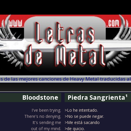
as de las mejores canciones de Heavy Metal traducidas a
Bloodstone
Piedra Sangrienta¹
I've been trying.
>Lo he intentado.
There's no denying.
>No se puede negar.
It's sending me
>Me está sacando
out of my mind.
>de quicio.