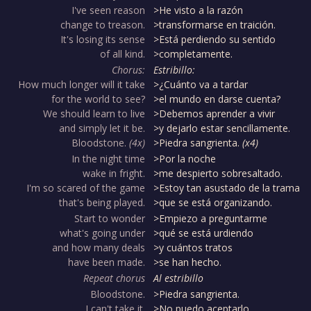
I've seen reason
>He visto a la razón
change to treason.
>transformarse en traición.
It's losing its sense
>Está perdiendo su sentido
of all kind.
>completamente.
Chorus:
Estribillo:
How much longer will it take
>¿Cuánto va a tardar
for the world to see?
>el mundo en darse cuenta?
We should learn to live
>Debemos aprender a vivir
and simply let it be.
>y dejarlo estar sencillamente.
Bloodstone.
(4x)
>Piedra sangrienta.
(x4)
In the night time
>Por la noche
wake in fright.
>me despierto sobresaltado.
I'm so scared of the game
>Estoy tan asustado de la trama
that's being played.
>que se está organizando.
Start to wonder
>Empiezo a preguntarme
what's going under
>qué se está urdiendo
and how many deals
>y cuántos tratos
have been made.
>se han hecho.
Repeat chorus
Al estribillo
Bloodstone.
>Piedra sangrienta.
I can't take it.
>No puedo aceptarlo.