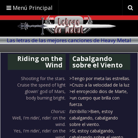
Menú Principal
Las letras de las mejores canciones de Heavy Metal
traducidas al español
Riding on the
Cabalgando
Wind
sobre el Viento
Shooting for the stars.
>Tengo por meta las estrellas.
Cruise the speed of light
>Cruzo a la velocidad de la luz
glowin' god of Mars,
>el enrojecido dios de Marte,
body burning bright.
>un cuerpo que brilla con
fuerza.
Chorus:
Estribillo:
>Bien, estoy
Well, I'm ridin', ridin' on the
cabalgando, cabalgando
wind.
sobre el viento.
Yes, I'm ridin', ridin' on the
>Sí, estoy cabalgando,
wind.
cabalgando sobre el viento.