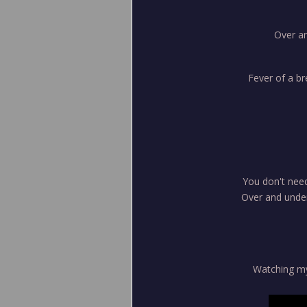
Over an
Fever of a br
You don't need 
Over and unde
Watching my