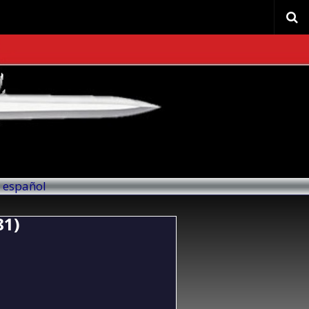
l español
81)