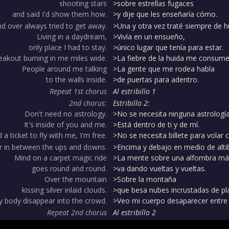
shooting stars
>sobre estrellas fugaces
and said I'd show them how.
>y dije que les enseñaría cómo.
d over always tried to get away.
>Una y otra vez traté siempre de hu
Living in a daydream,
>Vivía en un ensueño,
only place I had to stay.
>único lugar que tenía para estar.
eakout burning in me miles wide.
>La fiebre de la huida me consume 
People around me talking
>La gente que me rodea habla
to the walls inside.
>de puertas para adentro.
Repeat 1st chorus
Al estribillo 1
2nd chorus:
Estribillo 2:
Don't need no astrology.
>No se necesita ninguna astrología
It's inside of you and me.
>Está dentro de ti y de mí.
a ticket to fly with me, I'm free.
>No se necesita billete para volar 
r in between the ups and downs.
>Encima y debajo en medio de alti
Mind on a carpet magic ride
>La mente sobre una alfombra má
goes round and round.
>va dando vueltas y vueltas.
Over the mountain
>Sobre la montaña
kissing silver inlaid clouds.
>que besa nubes incrustadas de pla
 body disappear into the crowd.
>Veo mi cuerpo desaparecer entre l
Repeat 2nd chorus
Al estribillo 2