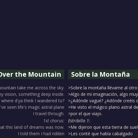
Over the Mountain
Sobre la Montaña
ountain take me across the sky.
>Sobre la montaña llévame al otro l
y vision, something deep inside.
>Algo de mi imaginación, algo muy
 where d'ya think I wandered to?
>¿Adónde vagué? ¿Adónde creéis q
I've seen life's magic astral plane
>He visto el mágico plano astral de
I travel through.
>por el que viajo.
1st chorus:
Estribillo 1:
hat this land of dreams was now.
>Me dijeron que esta tierra de sue
I told them I had ridden
>Les conté que había cabalgado