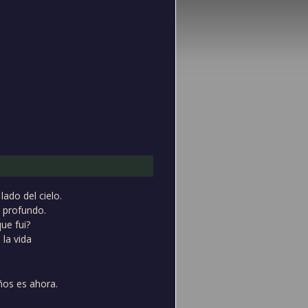
ado del cielo.
 profundo.
ue fui?
 la vida
ños es ahora.