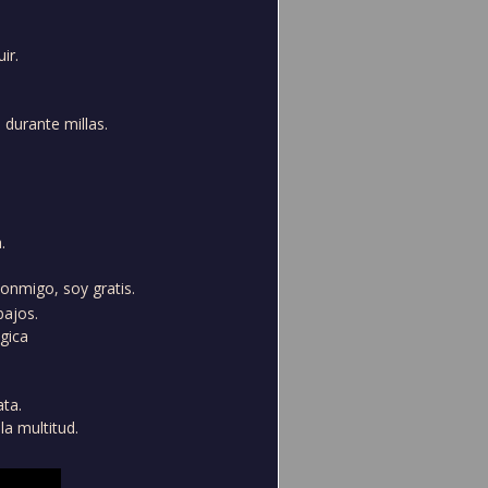
ir.
durante millas.
.
conmigo, soy gratis.
bajos.
gica
ta.
a multitud.