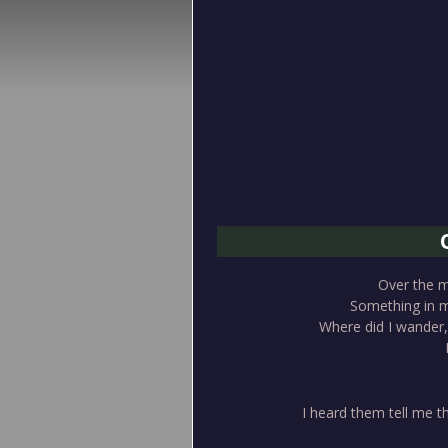
Over the m
Something in m
Where did I wander,
I heard them tell me t