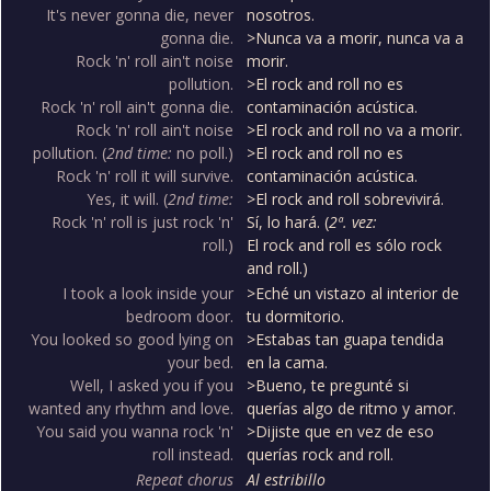
It's never gonna die, never
nosotros.
gonna die.
>Nunca va a morir, nunca va a
Rock 'n' roll ain't noise
morir.
pollution.
>El rock and roll no es
Rock 'n' roll ain't gonna die.
contaminación acústica.
Rock 'n' roll ain't noise
>El rock and roll no va a morir.
pollution. (
2nd time:
no poll.)
>El rock and roll no es
Rock 'n' roll it will survive.
contaminación acústica.
Yes, it will. (
2nd time:
>El rock and roll sobrevivirá.
Rock 'n' roll is just rock 'n'
Sí, lo hará. (
2ª. vez:
roll.)
El rock and roll es sólo rock
and roll.)
I took a look inside your
>Eché un vistazo al interior de
bedroom door.
tu dormitorio.
You looked so good lying on
>Estabas tan guapa tendida
your bed.
en la cama.
Well, I asked you if you
>Bueno, te pregunté si
wanted any rhythm and love.
querías algo de ritmo y amor.
You said you wanna rock 'n'
>Dijiste que en vez de eso
roll instead.
querías rock and roll.
Repeat chorus
Al estribillo