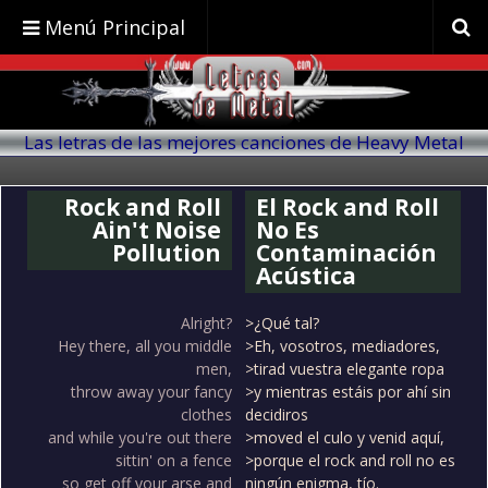
Menú Principal
Las letras de las mejores canciones de Heavy Metal
traducidas al español
Rock and Roll
El Rock and Roll
Ain't Noise
No Es
Pollution
Contaminación
Acústica
Alright?
>¿Qué tal?
Hey there, all you middle
>Eh, vosotros, mediadores,
men,
>tirad vuestra elegante ropa
throw away your fancy
>y mientras estáis por ahí sin
clothes
decidiros
and while you're out there
>moved el culo y venid aquí,
sittin' on a fence
>porque el rock and roll no es
so get off your arse and
ningún enigma, tío.