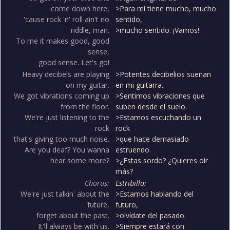
come down here,
>Para mí tiene mucho, mucho
'cause rock 'n' roll ain't no
sentido,
riddle, man.
>mucho sentido. ¡Vamos!
To me it makes good, good
sense,
good sense. Let's go!
Heavy decibels are playing
>Potentes decibelios suenan
on my guitar.
en mi guitarra.
We got vibrations coming up
>Sentimos vibraciones que
from the floor.
suben desde el suelo.
We're just listening to the
>Estamos escuchando un
rock
rock
that's giving too much noise.
>que hace demasiado
Are you deaf? You wanna
estruendo.
hear some more?
>¿Estas sordo? ¿Quieres oír
más?
Chorus:
Estribillo:
We're just talkin' about the
>Estamos hablando del
future,
futuro,
forget about the past.
>olvídate del pasado.
It'll always be with us.
>Siempre estará con