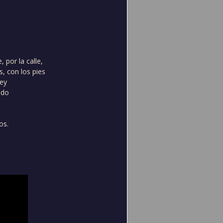
 por la calle,
, con los pies
ley
ndo
os.