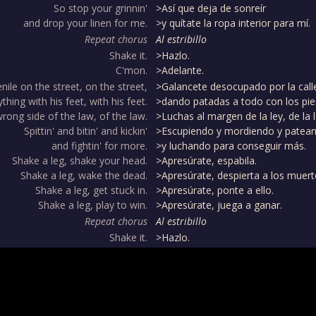
So stop your grinnin'
>Así que deja de sonreír
and drop your linen for me.
>y quítate la ropa interior para mí.
Repeat chorus
Al estribillo
Shake it.
>Hazlo.
C'mon.
>Adelante.
enile on the street, on the street,
>Galancete desocupado por la calle,
ything with his feet, with his feet.
>dando patadas a todo con los pies
wrong side of the law, of the law.
>Luchas al margen de la ley, de la 
Spittin' and bitin' and kickin'
>Escupiendo y mordiendo y patea
and fightin' for more.
>y luchando para conseguir más.
Shake a leg, shake your head.
>Apresúrate, espabila.
Shake a leg, wake the dead.
>Apresúrate, despierta a los muert
Shake a leg, get stuck in.
>Apresúrate, ponte a ello.
Shake a leg, play to win.
>Apresúrate, juega a ganar.
Repeat chorus
Al estribillo
Shake it.
>Hazlo.