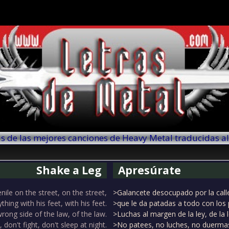
as de las mejores canciones de Heavy Metal traducidas a
Shake a Leg
Apresúrate
enile on the street, on the street,
>Galancete desocupado por la calle,
ything with his feet, with his feet.
>que le da patadas a todo con los p
wrong side of the law, of the law.
>Luchas al margen de la ley, de la l
, don't fight, don't sleep at night.
>No patees, no luches, no duermas