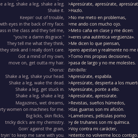
ke a leg, shake a leg, shake a leg.
>Apresúrate, apresúrate, apresúrat
Shake it.
>Hazlo.
Keepin' out of trouble,
>No me meto en problemas,
with eyes in the back of my face.
>me ando con mucho ojo.
 ass in the class and they tell me,
>Meto caña en clase y me dicen:
"you're a damn disgrace."
>«eres una auténtica vergüenza».
They tell me what they think,
>Me dicen lo que piensan,
they stink and I really don't care.
>pero apestan y realmente no me 
Got a mind of my own,
>Tomo mis propias decisiones,
move on, get outta my hair.
>pasa de largo y no me molestes.
Chorus:
Estribillo:
Shake a leg, shake your head.
>Apresúrate, espabila.
Shake a leg, wake the dead.
>Apresúrate, despierta a los muert
Shake a leg, get stuck in.
>Apresúrate, ponte a ello.
Shake a leg, shake a leg.
>Apresúrate, apresúrate.
Magazines, wet dreams,
>Revistas, sueños húmedos,
irty women on machines for me.
>tías guarras son mi afición.
Big licks, skin flicks,
>Lametones, películas porno
tricky dick's are my chemistry.
>y de truhanes son mi química.
Goin' against the grain,
>Voy contra mi carácter,
tryin' to keep me sane with you.
>intento no volverme loco contigo.