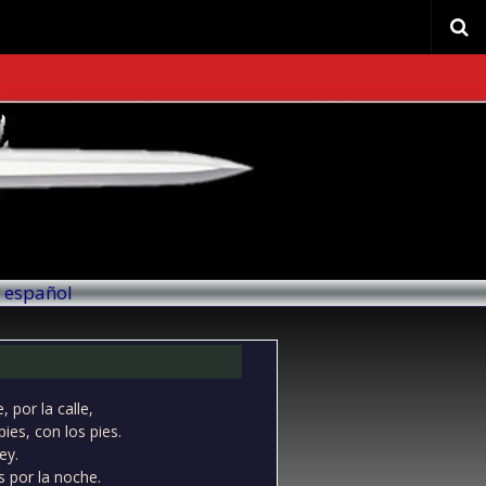
l español
 por la calle,
ies, con los pies.
ey.
 por la noche.