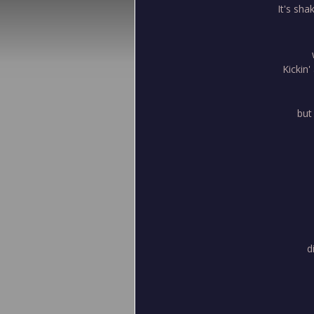
It's sha
Kickin'
but 
d