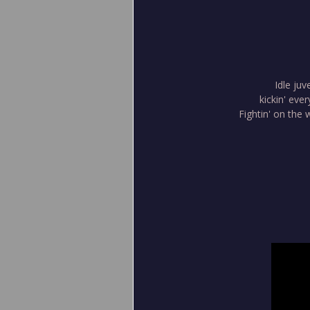
Idle juv
kickin' ever
Fightin' on the 