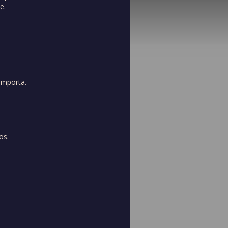
e.
importa.
os.