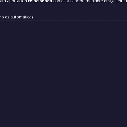
otra aportación
relacionada
con esta canción mediante el siguiente 
 no es automática)