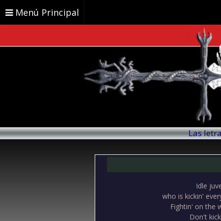
Menú Principal
Las letr
Idle juv
who is kickin' ever
Fightin' on the 
Don't kick