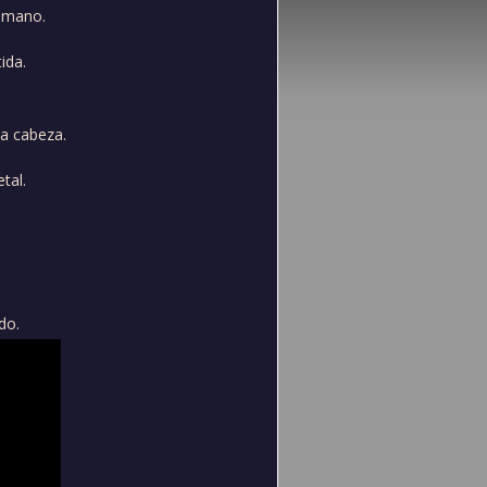
i mano.
ida.
la cabeza.
tal.
do.