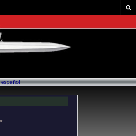
l español
r.