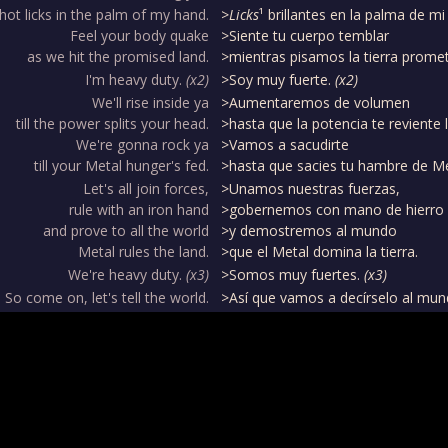
hot licks in the palm of my hand.
>Licks
¹ brillantes en la palma de m
Feel your body quake
>Siente tu cuerpo temblar
as we hit the promised land.
>mientras pisamos la tierra promet
I'm heavy duty.
(x2)
>Soy muy fuerte.
(x2)
We'll rise inside ya
>Aumentaremos de volumen
till the power splits your head.
>hasta que la potencia te reviente 
We're gonna rock ya
>Vamos a sacudirte
till your Metal hunger's fed.
>hasta que sacies tu hambre de Me
Let's all join forces,
>Unamos nuestras fuerzas,
rule with an iron hand
>gobernemos con mano de hierro
and prove to all the world
>y demostremos al mundo
Metal rules the land.
>que el Metal domina la tierra.
We're heavy duty.
(x3)
>Somos muy fuertes.
(x3)
So come on, let's tell the world.
>Así que vamos a decírselo al mun