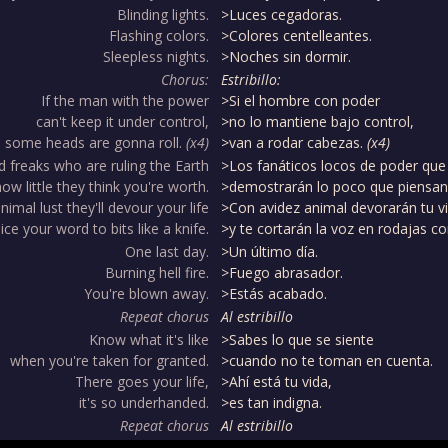
Blinding lights.
>Luces cegadoras.
Flashing colors.
>Colores centelleantes.
Sleepless nights.
>Noches sin dormir.
Chorus:
Estribillo:
If the man with the power
>Si el hombre con poder
can't keep it under control,
>no lo mantiene bajo control,
some heads are gonna roll.
(x4)
>van a rodar cabezas.
(x4)
freaks who are ruling the Earth
>Los fanáticos locos de poder que 
ow little they think you're worth.
>demostrarán lo poco que piensan 
nimal lust they'll devour your life
>Con avidez animal devorarán tu v
ice your word to bits like a knife.
>y te cortarán la voz en rodajas co
One last day.
>Un último día.
Burning hell fire.
>Fuego abrasador.
You're blown away.
>Estás acabado.
Repeat chorus
Al estribillo
Know what it's like
>Sabes lo que se siente
when you're taken for granted.
>cuando no te toman en cuenta.
There goes your life,
>Ahí está tu vida,
it's so underhanded.
>es tan indigna.
Repeat chorus
Al estribillo