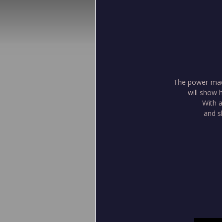
The power-mad 
will show h
With a
and sl