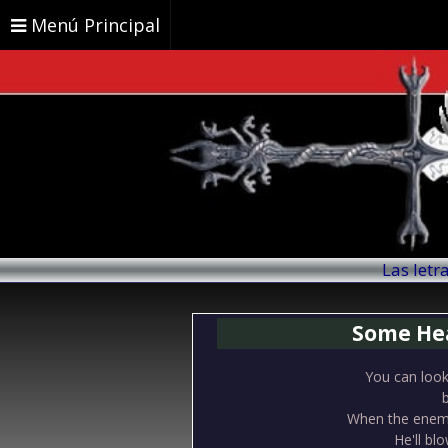
Menú Principal
Las letr
Some Hea
You can look 
b
When the enemy
He'll bl