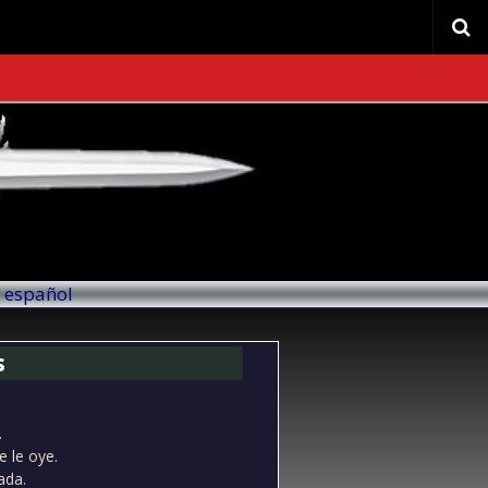
l español
s
.
 le oye.
ada.