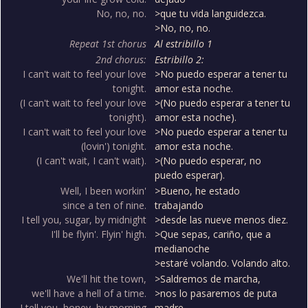
No, no, no.
>que tu vida languidezca.
>No, no, no.
Repeat 1st chorus
Al estribillo 1
2nd chorus:
Estribillo 2:
I can't wait to feel your love
>No puedo esperar a tener tu
tonight.
amor esta noche.
(I can't wait to feel your love
>(No puedo esperar a tener tu
tonight).
amor esta noche).
I can't wait to feel your love
>No puedo esperar a tener tu
(lovin') tonight.
amor esta noche.
(I can't wait, I can't wait).
>(No puedo esperar, no
puedo esperar).
Well, I been workin'
>Bueno, he estado
since a ten of nine.
trabajando
I tell you, sugar, by midnight
>desde las nueve menos diez.
I'll be flyin'. Flyin' high.
>Que sepas, cariño, que a
medianoche
>estaré volando. Volando alto.
We'll hit the town,
>Saldremos de marcha,
we'll have a hell of a time.
>nos lo pasaremos de puta
I tell you, honey, by morning
madre.