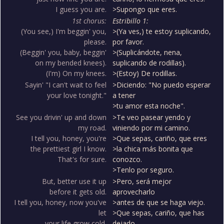
I guess you are.
>Supongo que eres.
1st chorus:
Estribillo 1:
(You see,) I'm beggin' you,
>(Ya ves,) te estoy suplicando,
please.
por favor.
(Beggin' you, baby, beggin'
>(Suplicándote, nena,
on my bended knees).
suplicando de rodillas).
(I'm) On my knees.
>(Estoy) De rodillas.
Sayin' "I can't wait to feel
>Diciendo: "No puedo esperar
your love tonight."
a tener
>tu amor esta noche".
See you drivin' up and down
>Te veo pasear yendo y
my road.
viniendo por mi camino.
I tell you, honey, you're
>Que sepas, cariño, que eres
the prettiest girl I know.
>la chica más bonita que
That's for sure.
conozco.
>Tenlo por seguro.
But, better use it up
>Pero, será mejor
before it gets old.
aprovecharlo
I tell you, honey, now you've
>antes de que se haga viejo.
let
>Que sepas, cariño, que has
your life grow cold.
dejado