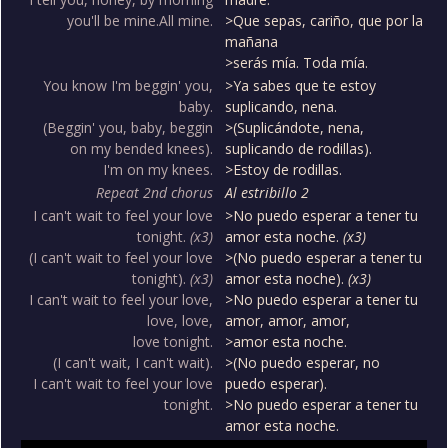
you'll be mine.All mine.
>Que sepas, cariño, que por la
mañana
>serás mía. Toda mía.
You know I'm beggin' you,
>Ya sabes que te estoy
baby.
suplicando, nena.
(Beggin' you, baby, beggin
>(Suplicándote, nena,
on my bended knees).
suplicando de rodillas).
I'm on my knees.
>Estoy de rodillas.
Repeat 2nd chorus
Al estribillo 2
I can't wait to feel your love
>No puedo esperar a tener tu
tonight.
(x3)
amor esta noche.
(x3)
(I can't wait to feel your love
>(No puedo esperar a tener tu
tonight).
(x3)
amor esta noche).
(x3)
I can't wait to feel your love,
>No puedo esperar a tener tu
love, love,
amor, amor, amor,
love tonight.
>amor esta noche.
(I can't wait, I can't wait).
>(No puedo esperar, no
I can't wait to feel your love
puedo esperar).
tonight.
>No puedo esperar a tener tu
amor esta noche.