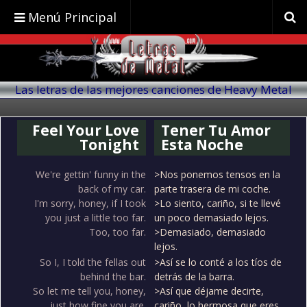
Menú Principal
Las letras de las mejores canciones de Heavy Metal
traducidas al español
Feel Your Love
Tener Tu Amor
Tonight
Esta Noche
We're gettin' funny in the
>Nos ponemos tensos en la
back of my car.
parte trasera de mi coche.
I'm sorry, honey, if I took
>Lo siento, cariño, si te llevé
you just a little too far.
un poco demasiado lejos.
Too, too far.
>Demasiado, demasiado
lejos.
So I, I told the fellas out
>Así se lo conté a los tíos de
behind the bar.
detrás de la barra.
So let me tell you, honey,
>Así que déjame decirte,
just how fine you are.
cariño, lo hermosa que eres.