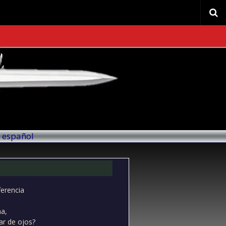
l español
ferencia
na,
ar de ojos?