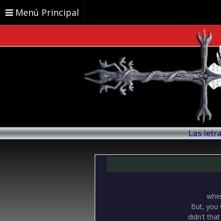
Menú Principal
Las letr
when
But, you 
didn't tha