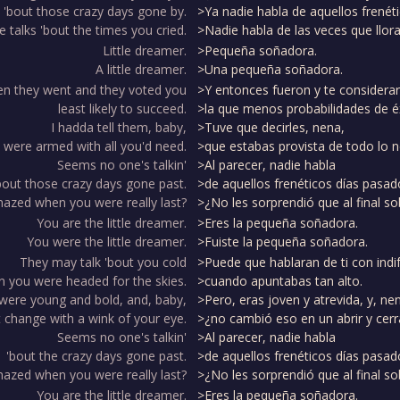
 'bout those crazy days gone by.
>Ya nadie habla de aquellos frenét
 talks 'bout the times you cried.
>Nadie habla de las veces que llora
Little dreamer.
>Pequeña soñadora.
A little dreamer.
>Una pequeña soñadora.
en they went and they voted you
>Y entonces fueron y te considera
least likely to succeed.
>la que menos probabilidades de éx
I hadda tell them, baby,
>Tuve que decirles, nena,
 were armed with all you'd need.
>que estabas provista de todo lo n
Seems no one's talkin'
>Al parecer, nadie habla
bout those crazy days gone past.
>de aquellos frenéticos días pasad
azed when you were really last?
>¿No les sorprendió que al final so
You are the little dreamer.
>Eres la pequeña soñadora.
You were the little dreamer.
>Fuiste la pequeña soñadora.
They may talk 'bout you cold
>Puede que hablaran de ti con indi
 you were headed for the skies.
>cuando apuntabas tan alto.
were young and bold, and, baby,
>Pero, eras joven y atrevida, y, ne
t change with a wink of your eye.
>¿no cambió eso en un abrir y cerr
Seems no one's talkin'
>Al parecer, nadie habla
'bout the crazy days gone past.
>de aquellos frenéticos días pasad
azed when you were really last?
>¿No les sorprendió que al final so
You are the little dreamer.
>Eres la pequeña soñadora.