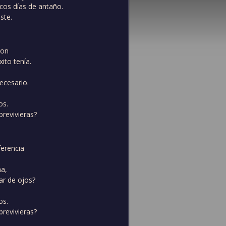
icos días de antaño.
ste.
ron
ito tenía.
ecesario.
os.
brevivieras?
ferencia
na,
ar de ojos?
os.
brevivieras?