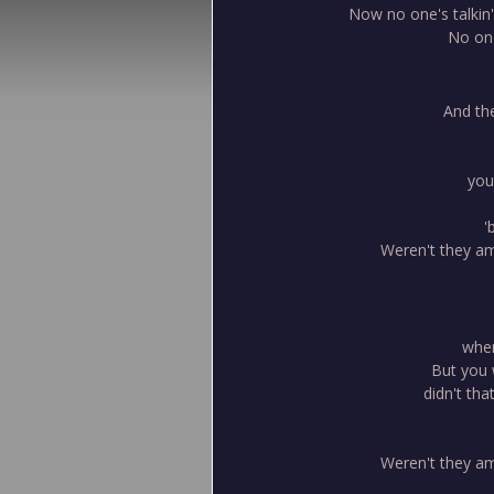
Now no one's talkin'
No one
And th
you
'
Weren't they am
when
But you 
didn't tha
Weren't they am