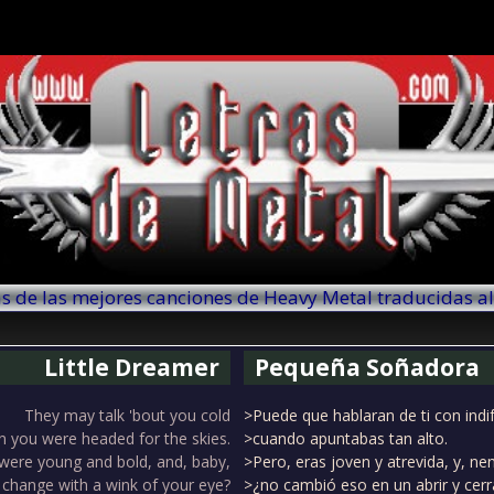
as de las mejores canciones de Heavy Metal traducidas a
Little Dreamer
Pequeña Soñadora
They may talk 'bout you cold
>Puede que hablaran de ti con indi
 you were headed for the skies.
>cuando apuntabas tan alto.
were young and bold, and, baby,
>Pero, eras joven y atrevida, y, ne
t change with a wink of your eye?
>¿no cambió eso en un abrir y cerr