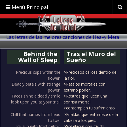
Menú Principal
Las letras de las mejores canciones de Heavy Metal
traducidas al español
Behind the
Tras el Muro del
Wall of Sleep
Sueño
Precious cups within the
>Preciosos cálices dentro de
flower.
la flor.
Deadly petals with strange
>Pétalos mortales con
power.
extraño poder.
Faces shine a deadly smile
>Rostros que lucen una
look upon you at your trial.
sonrisa mortal
>contemplan tu sufrimiento.
Chill that numbs from head
>Frialdad que entumece de la
to toe.
cabeza a los pies.
Icy sun with frosty glow.
>Sol glacial con gélido