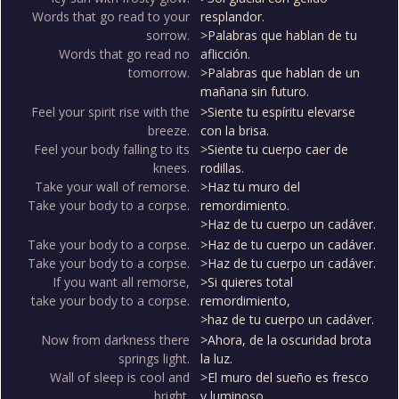
Words that go read to your
resplandor.
sorrow.
>Palabras que hablan de tu
Words that go read no
aflicción.
tomorrow.
>Palabras que hablan de un
mañana sin futuro.
Feel your spirit rise with the
>Siente tu espíritu elevarse
breeze.
con la brisa.
Feel your body falling to its
>Siente tu cuerpo caer de
knees.
rodillas.
Take your wall of remorse.
>Haz tu muro del
Take your body to a corpse.
remordimiento.
>Haz de tu cuerpo un cadáver.
Take your body to a corpse.
>Haz de tu cuerpo un cadáver.
Take your body to a corpse.
>Haz de tu cuerpo un cadáver.
If you want all remorse,
>Si quieres total
take your body to a corpse.
remordimiento,
>haz de tu cuerpo un cadáver.
Now from darkness there
>Ahora, de la oscuridad brota
springs light.
la luz.
Wall of sleep is cool and
>El muro del sueño es fresco
bright.
y luminoso.