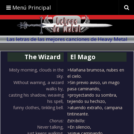
Menú Principal
Las letras de las mejores canciones de Heavy Metal
traducidas al español
The Wizard
El Mago
Misty morning, clouds in the
>Mañana brumosa, nubes en
sky.
el cielo.
Without warning, a wizard
>Sin previo aviso, un mago
walks by,
pasa caminando,
casting his shadow, weaving
>proyectando su sombra,
his spell,
tejiendo su hechizo,
funny clothes, tinkling bell.
>atuendo extraño, campana
tintineante.
Chorus:
Estribillo:
Never talking,
>En silencio,
just keeps walking,
>sigue caminando,