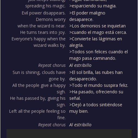
spreading his magic.
>esparciendo su magia.
Evil power disappears.
>El poder maligno
Demons worry
desaparece.
when the wizard is near.
>Los demonios se inquietan
He turns tears into joy.
>cuando el mago está cerca.
Everyone’s happy when the
>Convierte las lágrimas en
wizard walks by.
alegría.
>Todos son felices cuando el
mago pasa caminando.
Repeat chorus
Al estribillo
Sun is shining, clouds have
>El sol brilla, las nubes han
gone by.
desaparecido.
All the people give a happy
>Todo el mundo suspira feliz.
sigh.
>Ha pasado, ofreciendo su
He has passed by, giving his
señal.
sign.
>Dejó a todos sintiéndose
Left all the people feeling so
muy bien.
fine.
Repeat chorus
Al estribillo