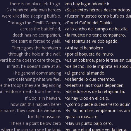
there is no place left to go.
>no hay lugar adonde ir.
Six hundred unknown heroes
>Seiscientos héroes desconocidos
were killed like sleeping buffalo.
>fueron muertos como búfalos du
Through the Devil’s Canyon,
>Por el Cañón del Diablo,
across the battlefield,
>a lo ancho del campo de batalla,
death has no companion,
>la muerte no tiene compañero,
the spirit is forced to yield.
>el espíritu se ve doblegado.
There goes the bandolero
>Ahí va el bandolero
through the hole in the wall.
>por el boquete del muro.
ward but he doesn’t care though,
>Es un cobarde, pero le trae sin cu
in fact, he doesn’t care at all.
>de hecho, no le importa en absolu
The general commanding
>El general al mando
he’s defending what we feel.
>defiende lo que creemos.
le the troops they are depending
>Mientras las tropas dependen
on reinforcements from the rear.
>de refuerzos de la retaguardia.
If God is in heaven,
>Si hay Dios en el cielo,
how can this happen here?
>¿cómo puede suceder esto aquí?
His name, they used the weapons
>En Su nombre, emplearon las ar
for the massacre.
>para la masacre.
There's a point below zero
>Hay un punto bajo cero,
where the sun can see the land.
>en que el sol puede ver la tierra.