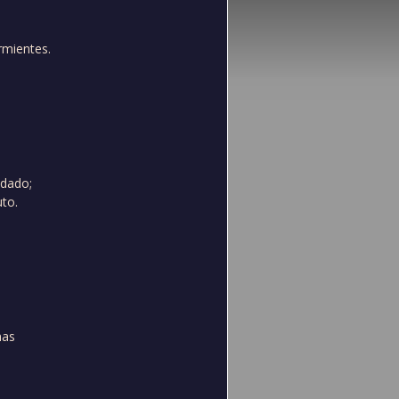
rmientes.
idado;
to.
mas