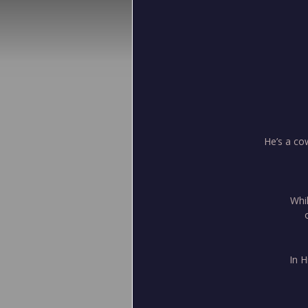
He’s a co
Whi
In 