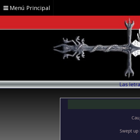
Menú Principal
Las letr
Caug
Swept up b