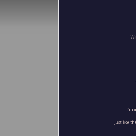
Wi
I’m 
Just like t