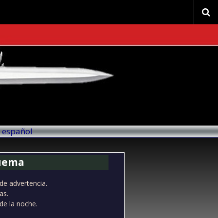
l español
Quema
de advertencia.
as.
de la noche.