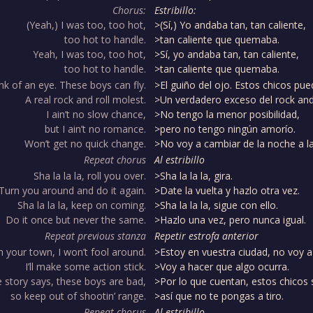
Chorus:
Estribillo:
(Yeah,) I was too, too hot,
>(Sí,) Yo andaba tan, tan caliente,
too hot to handle.
>tan caliente que quemaba.
Yeah, I was too, too hot,
>Sí, yo andaba tan, tan caliente,
too hot to handle.
>tan caliente que quemaba.
nk of an eye. These boys can fly.
>El guiño del ojo. Estos chicos pu
A real rock and roll molest.
>Un verdadero exceso del rock and 
I ain’t no slow chance,
>No tengo la menor posibilidad,
but I ain’t no romance.
>pero no tengo ningún amorío.
Won’t get no quick change.
>No voy a cambiar de la noche a 
Repeat chorus
Al estribillo
Sha la la la, roll you over.
>Sha la la la, gira.
Turn you around and do it again.
>Date la vuelta y hazlo otra vez.
Sha la la la, keep on coming.
>Sha la la la, sigue con ello.
Do it once but never the same.
>Hazlo una vez, pero nunca igual.
Repeat previous stanza
Repetir estrofa anterior
in your town, I won’t fool around.
>Estoy en vuestra ciudad, no voy a 
I’ll make some action stick.
>Voy a hacer que algo ocurra.
he story says, these boys are bad,
>Por lo que cuentan, estos chicos 
so keep out of shootin’ range.
>así que no te pongas a tiro.
Repeat chorus
Al estribillo